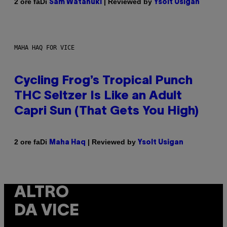
Di
| Reviewed by
2 ore fa
Sam Watanuki
Ysolt Usigan
MAHA HAQ FOR VICE
Cycling Frog’s Tropical Punch
THC Seltzer Is Like an Adult
Capri Sun (That Gets You High)
Di
| Reviewed by
2 ore fa
Maha Haq
Ysolt Usigan
ALTRO
DA VICE