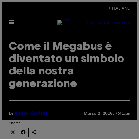
Vai
+ ITALIANO
al
Apri
contenuto
SUBSCRIBE
NEWSLETTER
il
menu
Come il Megabus è
diventato un simbolo
della nostra
generazione
Di
Marzo 2, 2016, 7:41am
Angus Harrison
Share: