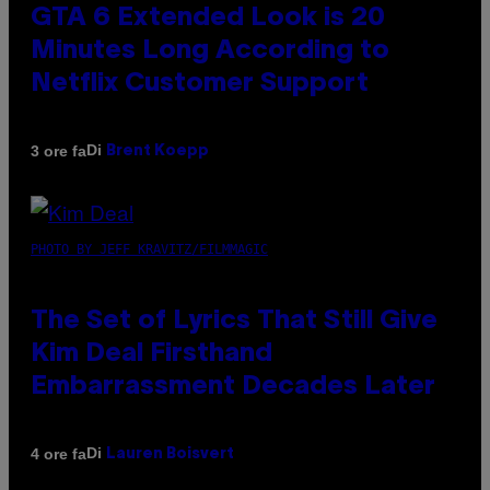
GTA 6 Extended Look is 20
Minutes Long According to
Netflix Customer Support
Di
3 ore fa
Brent Koepp
PHOTO BY JEFF KRAVITZ/FILMMAGIC
The Set of Lyrics That Still Give
Kim Deal Firsthand
Embarrassment Decades Later
Di
4 ore fa
Lauren Boisvert