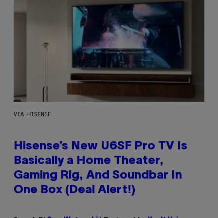
VIA HISENSE
Hisense’s New U6SF Pro TV Is
Basically a Home Theater,
Gaming Rig, And Soundbar In
One Box (Deal Alert!)