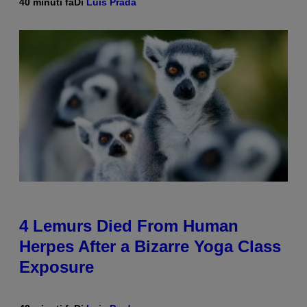
40 minuti fa
Di
Luis Prada
4 Lemurs Died From Human
Herpes After a Bizarre Yoga Class
Exposure