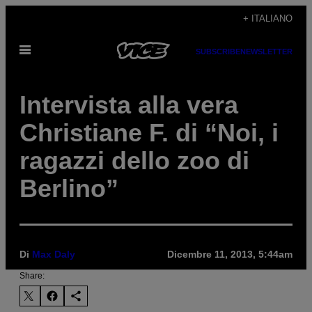
Vai
+ ITALIANO
al
Apri
contenuto
SUBSCRIBE
NEWSLETTER
il
menu
Intervista alla vera
Christiane F. di “Noi, i
ragazzi dello zoo di
Berlino”
Di
Max Daly
Dicembre 11, 2013, 5:44am
Share: