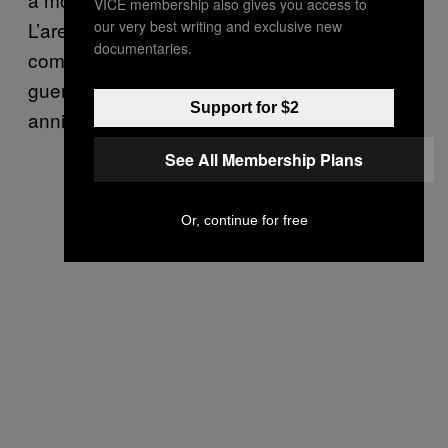
VICE membership also gives you access to
our very best writing and exclusive new
L’area diventò un cumulo di immondizia e
documentaries.
come se non bastasse c’era anche una
guerra aperta tra diverse gang, così negli
Support for $2
anni Novanta il governo svizzero la chiuse.
See All Membership Plans
Or, continue for free