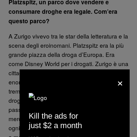
Platzspitz, un parco dove vendere e
consumare droghe era legale. Com’era
questo parco?
A Zurigo vivevo tra le star della letteratura e la
scena degli eroinomani. Platzspitz era la più
grande piazza della droga d’Europa. Era
come Disney World per i drogati. Zurigo è una
cittadina piccola e la scena della droga era
×
enorme ai tempi. Alcuni giorni c’erano quasi
tremila tossicodipendenti in piazza, si
drogavano, si ubriacavano. A volte ci
passavo settimane intere. Era come un
Kill the ads for
mercato, c’erano dei tavoli sui quali si offriva
just $2 a month
ogni tipo di droga. Poi la gente ha cominciato
a morire e ad ammalarsi di HIV e epatite C.