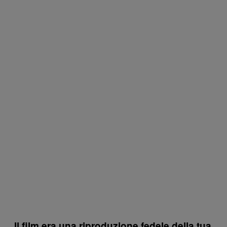
Il film era una riproduzione fedele della tua