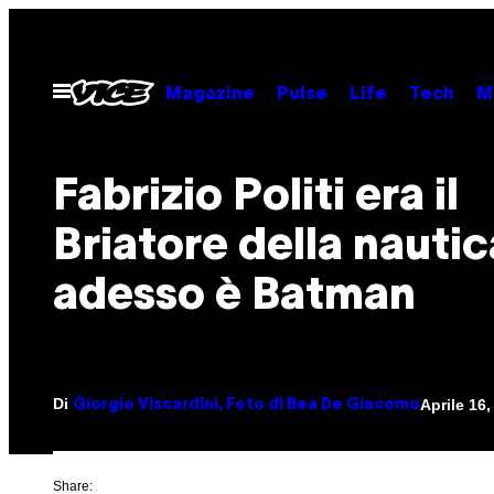
Vai
al
contenuto
Apri
Magazine
Pulse
Life
Tech
M
il
menu
Fabrizio Politi era il
Briatore della nautic
adesso è Batman
Di
Aprile 16
Giorgio Viscardini, Foto di Bea De Giacomo
Share: