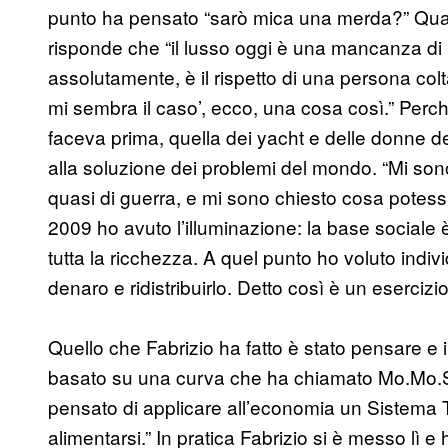
punto ha pensato “sarò mica una merda?” Quan
risponde che “il lusso oggi è una mancanza di r
assolutamente, è il rispetto di una persona co
mi sembra il caso’, ecco, una cosa così.” Perc
faceva prima, quella dei yacht e delle donne d
alla soluzione dei problemi del mondo. “Mi sono 
quasi di guerra, e mi sono chiesto cosa potessi 
2009 ho avuto l’illuminazione: la base social
tutta la ricchezza. A quel punto ho voluto indiv
denaro e ridistribuirlo. Detto così è un esercizi
Quello che Fabrizio ha fatto è stato pensare 
basato su una curva che ha chiamato Mo.Mo.Sy,
pensato di applicare all’economia un Sistema To
alimentarsi.” In pratica Fabrizio si è messo lì