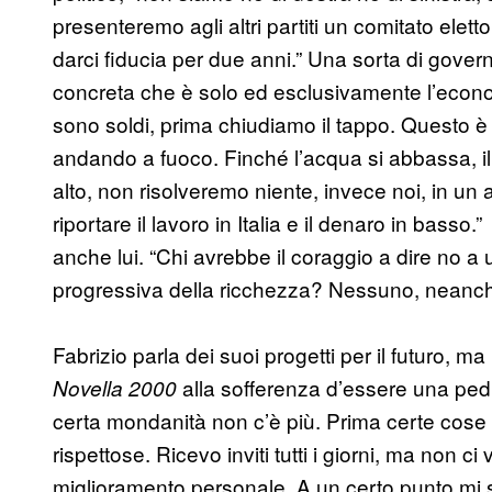
presenteremo agli altri partiti un comitato elett
darci fiducia per due anni.” Una sorta di gover
concreta che è solo ed esclusivamente l’economia
sono soldi, prima chiudiamo il tappo. Questo è l
andando a fuoco. Finché l’acqua si abbassa, il 
alto, non risolveremo niente, invece noi, in un
riportare il lavoro in Italia e il denaro in basso
anche lui. “Chi avrebbe il coraggio a dire no a
progressiva della ricchezza? Nessuno, neanche 
Fabrizio parla dei suoi progetti per il futuro, ma
alla sofferenza d’essere una pedi
Novella 2000
certa mondanità non c’è più. Prima certe co
rispettose. Ricevo inviti tutti i giorni, ma non
miglioramento personale. A un certo punto mi 