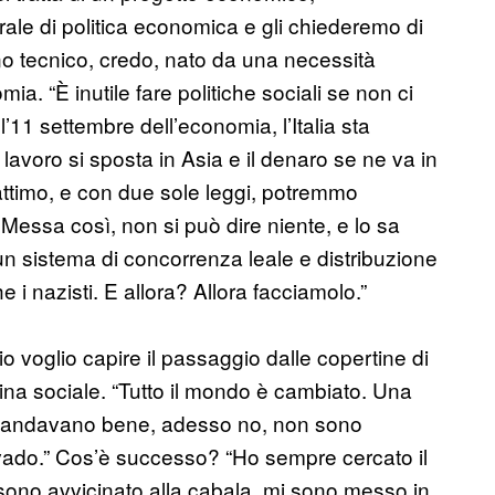
orale di politica economica e gli chiederemo di
no tecnico, credo, nato da una necessità
. “È inutile fare politiche sociali se non ci
’11 settembre dell’economia, l’Italia sta
lavoro si sposta in Asia e il denaro se ne va in
 attimo, e con due sole leggi, potremmo
.” Messa così, non si può dire niente, e lo sa
 un sistema di concorrenza leale e distribuzione
i nazisti. E allora? Allora facciamolo.”
 io voglio capire il passaggio dalle copertine di
na sociale. “Tutto il mondo è cambiato. Una
se andavano bene, adesso no, non sono
 ci vado.” Cos’è successo? “Ho sempre cercato il
sono avvicinato alla cabala, mi sono messo in