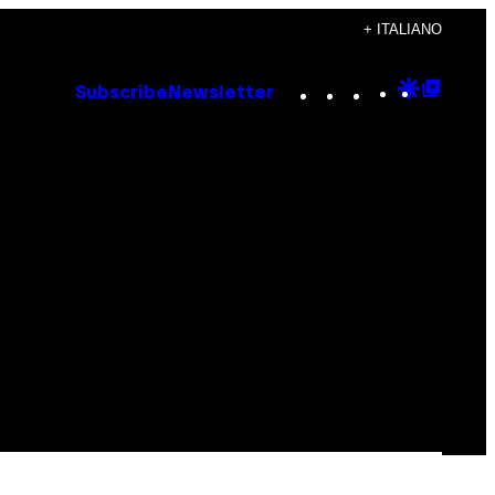
+ ITALIANO
Instagram
TikTok
YouTube
Google
Goog
Subscribe
Newsletter
Discove
Top
Posts