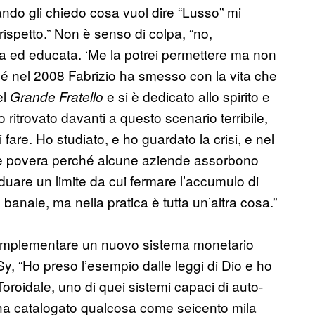
do gli chiedo cosa vuol dire “Lusso” mi
ispetto.” Non è senso di colpa, “no,
lta ed educata. ‘Me la potrei permettere ma non
hé nel 2008 Fabrizio ha smesso con la vita che
el
e si è dedicato allo spirito e
Grande Fratello
ritrovato davanti a questo scenario terribile,
fare. Ho studiato, e ho guardato la crisi, e nel
e è povera perché alcune aziende assorbono
iduare un limite da cui fermare l’accumulo di
o banale, ma nella pratica è tutta un’altra cosa.”
e implementare un nuovo sistema monetario
 “Ho preso l’esempio dalle leggi di Dio e ho
roidale, uno di quei sistemi capaci di auto-
 e ha catalogato qualcosa come seicento mila