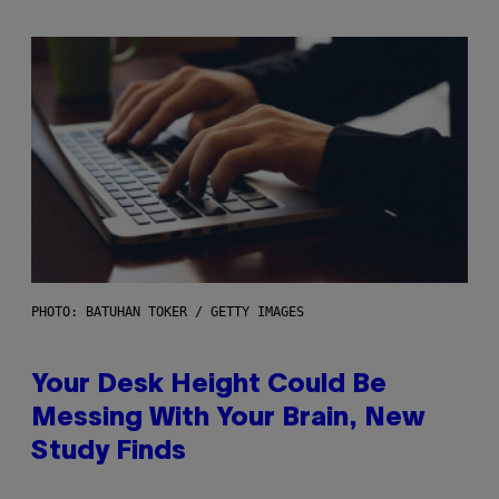
PHOTO: BATUHAN TOKER / GETTY IMAGES
Your Desk Height Could Be
Messing With Your Brain, New
Study Finds