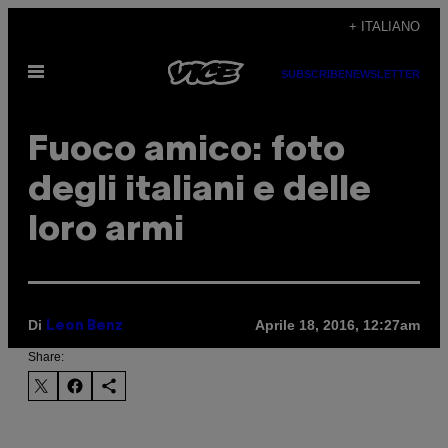
Vai
+ ITALIANO
al
Apri
contenuto
SUBSCRIBE
NEWSLETTER
il
menu
Fuoco amico: foto
degli italiani e delle
loro armi
Di
Aprile 18, 2016, 12:27am
Leon Benz
Share: