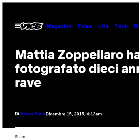
Vai
al
contenuto
Apri
Magazine
Pulse
Life
Tech
M
il
menu
Mattia Zoppellaro h
fotografato dieci ann
rave
Di
Dicembre 15, 2015, 4:13am
Elena Viale
Share: