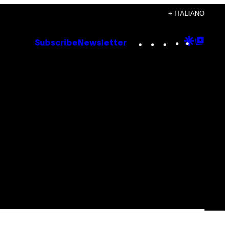
+ ITALIANO
Instagram
TikTok
YouTube
Google
Goog
Subscribe
Newsletter
Discove
Top
Posts