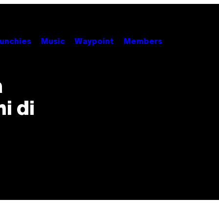
unchies
Music
Waypoint
Members
a
i di