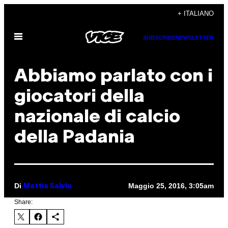
Vai
+ ITALIANO
al
Apri
contenuto
SUBSCRIBE
NEWSLETTER
il
menu
Abbiamo parlato con i
giocatori della
nazionale di calcio
della Padania
Di
Maggio 25, 2016, 3:05am
Mattia Salvia
Share: