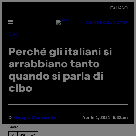
Vai
+ ITALIANO
al
Apri
contenuto
SUBSCRIBE
NEWSLETTER
il
menu
Cibo
Perché gli italiani si
arrabbiano tanto
quando si parla di
cibo
Di
Aprile 1, 2021, 6:32am
Giorgia Cannarella
Share: