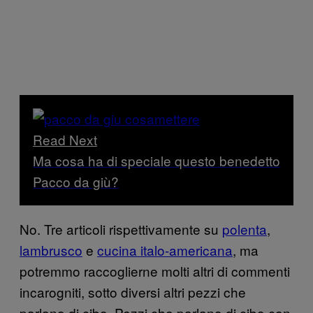
Read Next
Ma cosa ha di speciale questo benedetto
Pacco da giù?
No. Tre articoli rispettivamente su
polenta
,
lambrusco
e
cucina italo-americana
, ma
potremmo raccoglierne molti altri di commenti
incarogniti, sotto diversi altri pezzi che
parlano di cibo. Pezzi che parlano di cibo con