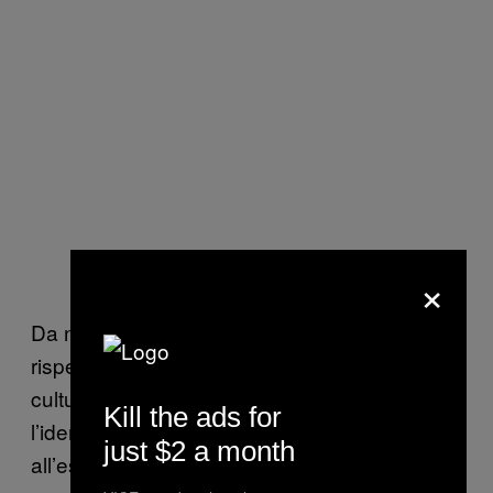
×
Da noi invece “il conflitto alimentare
rispecchia una storia di assimilazione
culturale.” Noi italiani abbiamo inventato
Kill the ads for
l’identità per contrasto, sia all’interno che
just $2 a month
all’esterno, in un processo disordinato che ha