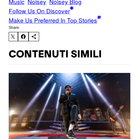
Music
Noisey
Noisey Blog
Follow Us On Discover
Make Us Preferred In Top Stories
Share:
CONTENUTI SIMILI