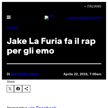
Vai
+ ITALIANO
al
Apri
contenuto
SUBSCRIBE
NEWSLETTER
il
menu
Música
Jake La Furia fa il rap
per gli emo
Di
Aprile 22, 2016, 7:00am
Mattia Costioli
Share:
Immagine
via Facebook