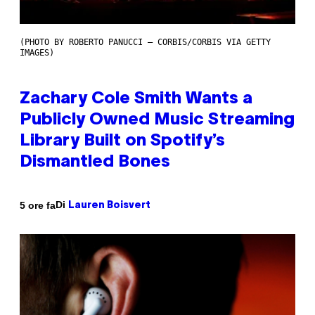
(PHOTO BY ROBERTO PANUCCI – CORBIS/CORBIS VIA GETTY
IMAGES)
Zachary Cole Smith Wants a
Publicly Owned Music Streaming
Library Built on Spotify’s
Dismantled Bones
Di
5 ore fa
Lauren Boisvert