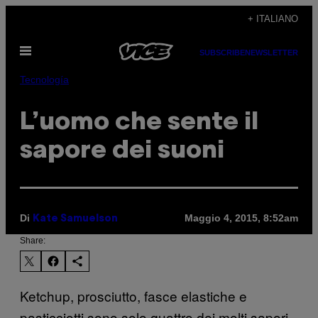
Vai
+ ITALIANO
al
Apri
contenuto
SUBSCRIBE
NEWSLETTER
il
menu
Tecnología
L’uomo che sente il
sapore dei suoni
Di
Maggio 4, 2015, 8:52am
Kate Samuelson
Share:
Ketchup, prosciutto, fasce elastiche e
pasticciotti sono solo quattro dei molti sapori