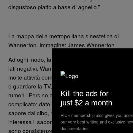
disgustoso piatto a base di agnello.”
La mappa della metropolitana sinestetica di
Wannerton. Immagine: James Wannerton
Ad ogni modo, la sinestesia ha anche i suoi
lati negativi. Wannerton non può godersi
molte attività comuni, come andare al cinema
o guardare la TV, “perché ci sono troppi
Kill the ads for
rumori.” Persino andare a cena fuori è
just $2 a month
complicato; dato che Wannerton dissocia il
sapore dal cibo, ha fame raramente. “Non mi
VICE membership also gives you acce
interessa il sapore del cibo—quello che cerco
our very best writing and exclusive ne
documentaries.
sono consistenze,” dice. “Mi piace il cibo