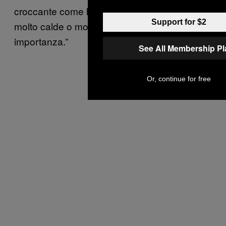
croccante come le patatine, e anche pietanze
Support for $2
molto calde o molto fredde. Il sapore non ha
importanza.”
See All Membership P
Or, continue for free