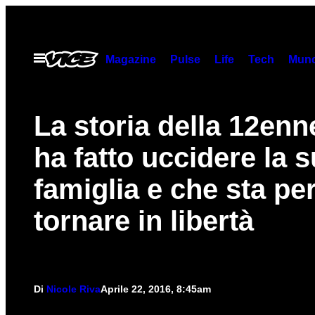
Vai
al
contenuto
Apri
Magazine
Pulse
Life
Tech
Munc
il
menu
La storia della 12enn
ha fatto uccidere la 
famiglia e che sta pe
tornare in libertà
Di
Nicole Riva
Aprile 22, 2016, 8:45am