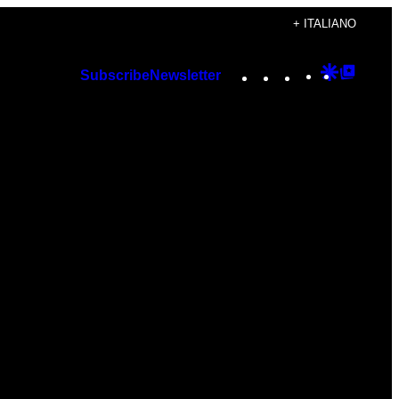
+ ITALIANO
Instagram
TikTok
YouTube
Google
Googl
Subscribe
Newsletter
Discover
Top
Posts