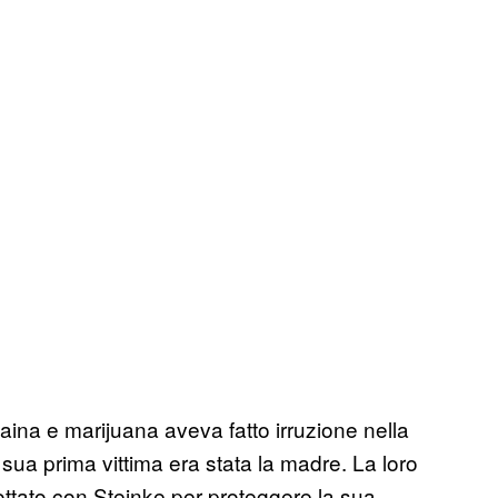
ocaina e marijuana aveva fatto irruzione nella
 sua prima vittima era stata la madre. La loro
lottato con Steinke per proteggere la sua