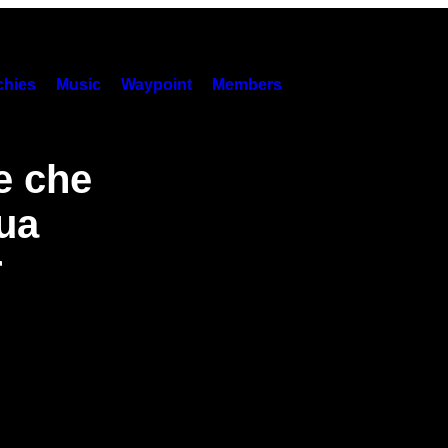
hies
Music
Waypoint
Members
e che
sua
r