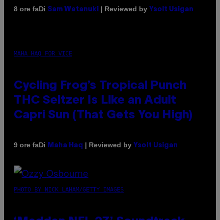
Di
| Reviewed by
8 ore fa
Sam Watanuki
Ysolt Usigan
MAHA HAQ FOR VICE
Cycling Frog’s Tropical Punch
THC Seltzer Is Like an Adult
Capri Sun (That Gets You High)
Di
| Reviewed by
9 ore fa
Maha Haq
Ysolt Usigan
PHOTO BY NICK LAHAM/GETTY IMAGES