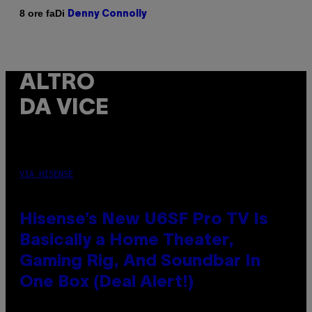
Di
8 ore fa
Denny Connolly
ALTRO
DA VICE
VIA HISENSE
Hisense’s New U6SF Pro TV Is
Basically a Home Theater,
Gaming Rig, And Soundbar In
One Box (Deal Alert!)