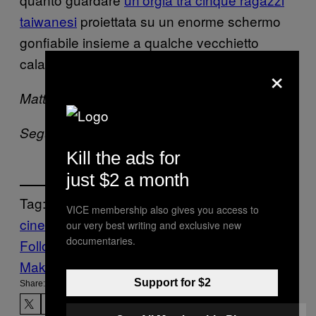
taiwanesi
proiettata su un enorme schermo
gonfiabile insieme a qualche vecchietto
calabrese.
×
Mattia è su Instagram
@mattia__cc
Segui Noisey su
Instagram
e
Facebook
.
Kill the ads for
just $2 a month
Tag:
VICE membership also gives you access to
cinema
Music
Noisey
our very best writing and exclusive new
documentaries.
Follow Us On Discover
Make Us Preferred In Top Stories
Support for $2
Share: