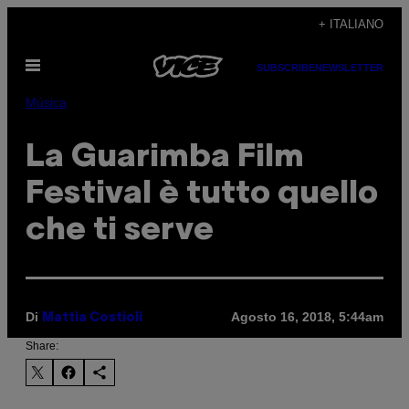
Vai
+ ITALIANO
al
Apri
contenuto
SUBSCRIBE
NEWSLETTER
il
menu
Música
La Guarimba Film
Festival è tutto quello
che ti serve
Di
Agosto 16, 2018, 5:44am
Mattia Costioli
Share: