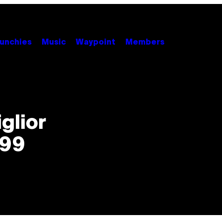
unchies
Music
Waypoint
Members
i
iglior
999