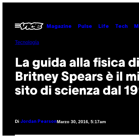
Vai
al
contenuto
Apri
Magazine
Pulse
Life
Tech
M
il
menu
Tecnología
La guida alla fisica d
Britney Spears è il m
sito di scienza dal 1
Di
Marzo 30, 2016, 5:17am
Jordan Pearson