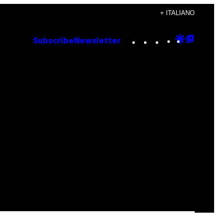
+ ITALIANO
Instagram
TikTok
YouTube
Google
Goog
Subscribe
Newsletter
Discove
Top
Posts