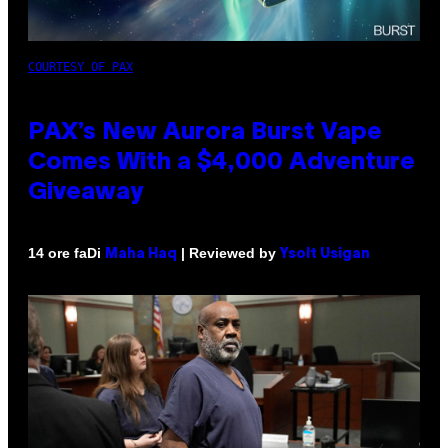
COURTESY OF PAX
PAX’s New Aurora Burst Vape
Comes With a $4,000 Adventure
Giveaway
Di
| Reviewed by
14 ore fa
Maha Haq
Ysolt Usigan