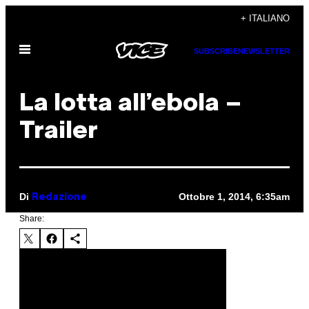
Vai
+ ITALIANO
al
Apri
contenuto
SUBSCRIBE
NEWSLETTER
il
menu
La lotta all’ebola –
Trailer
Di
Ottobre 1, 2014, 6:35am
Redazione
Share: