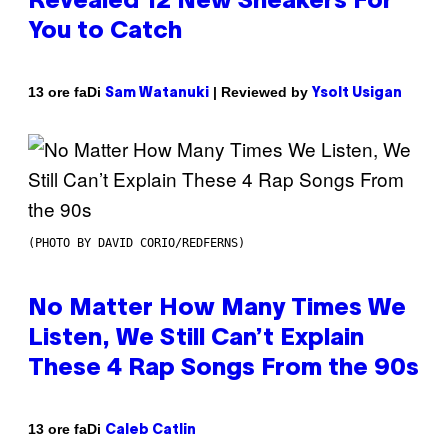
Revealed 12 New Sneakers For
You to Catch
Di
| Reviewed by
13 ore fa
Sam Watanuki
Ysolt Usigan
(PHOTO BY DAVID CORIO/REDFERNS)
No Matter How Many Times We
Listen, We Still Can’t Explain
These 4 Rap Songs From the 90s
Di
13 ore fa
Caleb Catlin