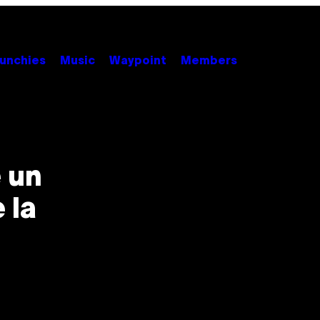
unchies
Music
Waypoint
Members
 un
 la