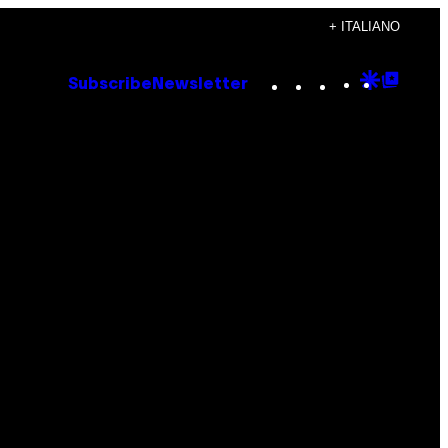
+ ITALIANO
Instagram
TikTok
YouTube
Google
Goog
Subscribe
Newsletter
Discove
Top
Posts