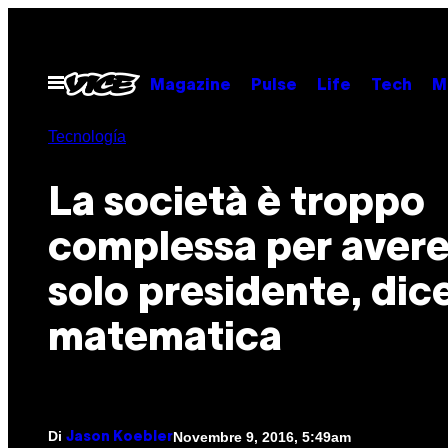
Vai
al
contenuto
Apri
Magazine
Pulse
Life
Tech
M
il
menu
Tecnología
La società è troppo
complessa per avere
solo presidente, dice
matematica
Di
Novembre 9, 2016, 5:49am
Jason Koebler