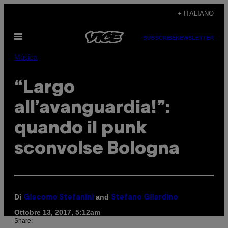
Vai
+ ITALIANO
al
Apri
contenuto
SUBSCRIBE
NEWSLETTER
il
menu
Música
“Largo
all’avanguardia!”:
quando il punk
sconvolse Bologna
Di
and
Giacomo Stefanini
Stefano Gilardino
Ottobre 13, 2017, 5:12am
Share: