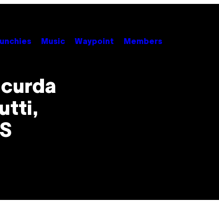
unchies
Music
Waypoint
Members
 curda
tti,
IS