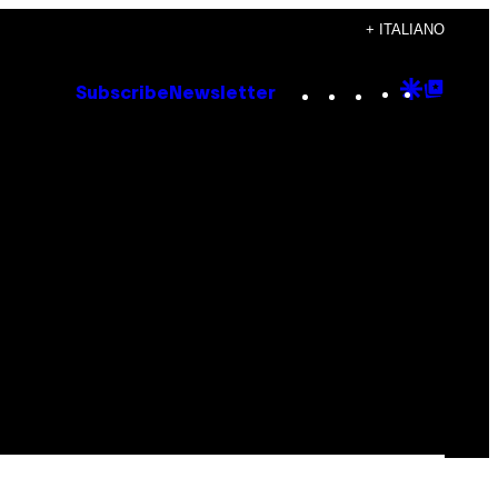
+ ITALIANO
Instagram
TikTok
YouTube
Google
Goog
Subscribe
Newsletter
Discove
Top
Posts