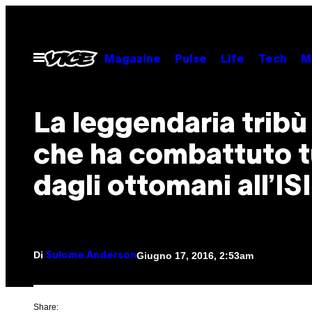
Vai
al
contenuto
Apri
Magazine
Pulse
Life
Tech
M
il
menu
La leggendaria tribù
che ha combattuto tu
dagli ottomani all’IS
Di
Giugno 17, 2016, 2:53am
Sulome Anderson
Share: