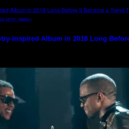
IA GETTY IMAGES)
try-Inspired Album in 2018 Long Befor