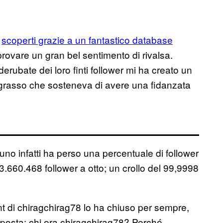
,
scoperti grazie a un fantastico database
rovare un gran bel sentimento di rivalsa.
erubate dei loro finti follower mi ha creato un
grasso che sosteneva di avere una fidanzata
no infatti ha perso una percentuale di follower
.660.468 follower a otto; un crollo del 99,9998
ount di chiragchirag78 lo ha chiuso per sempre,
sposta: chi era chiragchirag78? Perché