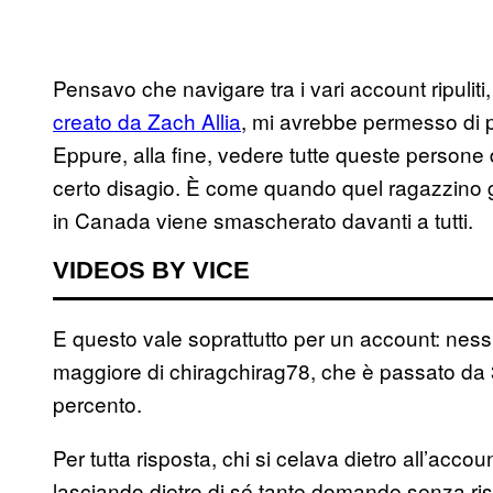
Pensavo che navigare tra i vari account ripuliti
creato da Zach Allia
, mi avrebbe permesso di p
Eppure, alla fine, vedere tutte queste persone d
certo disagio. È come quando quel ragazzino 
in Canada viene smascherato davanti a tutti.
VIDEOS BY VICE
E questo vale soprattutto per un account: nessu
maggiore di chiragchirag78, che è passato da 3
percento.
Per tutta risposta, chi si celava dietro all’acc
lasciando dietro di sé tante domande senza ri