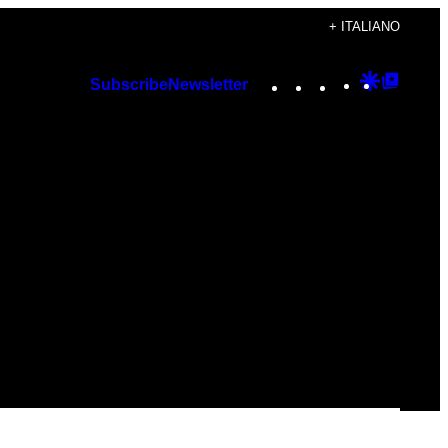
+ ITALIANO
Instagram
TikTok
YouTube
Google
Googl
Subscribe
Newsletter
Discover
Top
Posts