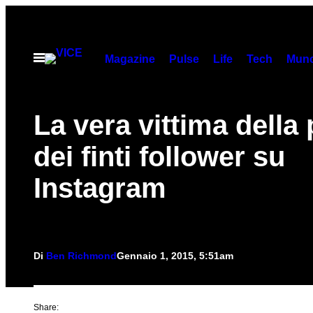
Vai
al
contenuto
Apri
Magazine
Pulse
Life
Tech
Munc
il
menu
La vera vittima della
dei finti follower su
Instagram
Di
Ben Richmond
Gennaio 1, 2015, 5:51am
Share: