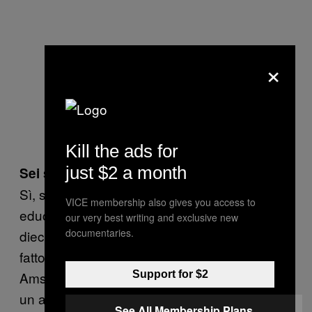
×
Meester dentro la casa.
Kill the ads for
just $2 a month
Sei sempre così educato?
Sì, sono fatto così. È come sono stato
VICE membership also gives you access to
educato. Lavoro nel settore da quando avevo
our very best writing and exclusive new
documentaries.
dieci anni; aiutavo nell’hotel di mio zio. Poi ho
fatto il barista all’Hotel Krasnapolsky ad
Support for $2
Amsterdam. Un giorno, mia madre ha visto
un annuncio online per un maggiordomo
See All Membership Plans