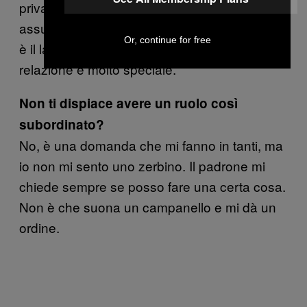
privato. Ho fatto il colloquio e sono stato
assunto il giorno successivo. Per me, questo
Or, continue for free
è il lavoro definitivo. Il legame di fiducia nella
relazione è molto speciale.
Non ti dispiace avere un ruolo così
subordinato?
No, è una domanda che mi fanno in tanti, ma
io non mi sento uno zerbino. Il padrone mi
chiede sempre se posso fare una certa cosa.
Non è che suona un campanello e mi dà un
ordine.