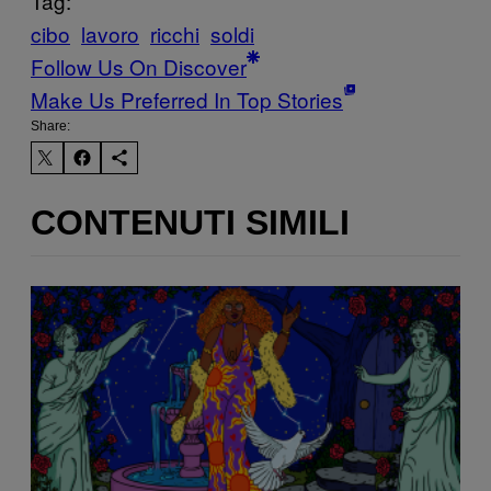
Tag:
cibo
lavoro
ricchi
soldi
Follow Us On Discover
Make Us Preferred In Top Stories
Share:
CONTENUTI SIMILI