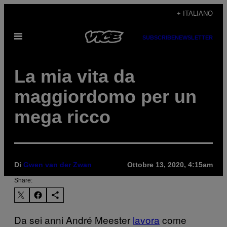
Vai
+ ITALIANO
al
Apri
contenuto
SUBSCRIBE
NEWSLETTER
il
menu
La mia vita da
maggiordomo per un
mega ricco
Di
Gwen van der Zwan
Ottobre 13, 2020, 4:15am
Share:
Da sei anni André Meester
lavora
come