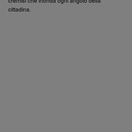
cremisi che inonda ogni angolo della
cittadina.