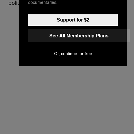
politica, sociale o militare che sia duratura.”
documentaries.
Support for $2
See All Membership Plans
Or, continue for free