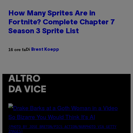
How Many Sprites Are in
Fortnite? Complete Chapter 7
Season 3 Sprite List
Di
16 ore fa
Brent Koepp
ALTRO
DA VICE
(PHOTO BY JOSE BRETON/PICS ACTION/NURPHOTO VIA GETTY
IMAGES)