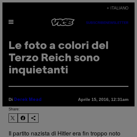
Vai
+ ITALIANO
al
Apri
contenuto
SUBSCRIBE
NEWSLETTER
il
menu
Le foto a colori del
Terzo Reich sono
inquietanti
Di
Aprile 15, 2016, 12:31am
Derek Mead
Share:
Il partito nazista di Hitler era fin troppo noto