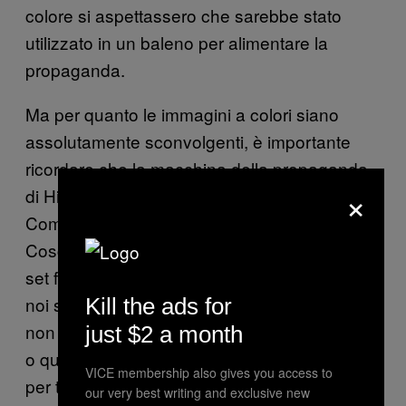
colore si aspettassero che sarebbe stato
utilizzato in un baleno per alimentare la
propaganda.
Ma per quanto le immagini a colori siano
assolutamente sconvolgenti, è importante
ricordare che la macchina della propaganda
×
di Hitler, seppur potente, è stata sconfitta.
Come scrive l’editor di
Ben
Life.com
Cosgrove nel suo articolo che accompagna il
set fotografico, “Non fa mai male ricordare a
noi stessi che ci vuole molto più dei simboli—
Kill the ads for
non importa quanto potenti possano essere,
just $2 a month
o quanto trascendenti possano sembrare—
VICE membership also gives you access to
per trasformare un movimento in una forza
our very best writing and exclusive new