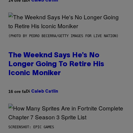
Di
14 ore fa
Caleb Catlin
(PHOTO BY PEDRO BECERRA/GETTY IMAGES FOR LIVE NATION)
The Weeknd Says He’s No
Longer Going To Retire His
Iconic Moniker
Di
16 ore fa
Caleb Catlin
SCREENSHOT: EPIC GAMES