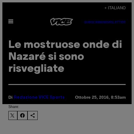
Vai
+ ITALIANO
al
Apri
contenuto
SUBSCRIBE
NEWSLETTER
il
menu
Le mostruose onde di
Nazaré si sono
risvegliate
Di
Ottobre 25, 2016, 8:53am
Redazione VICE Sports
Share: