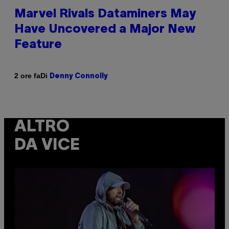
Marvel Rivals Dataminers May
Have Uncovered a Major New
Feature
Di
2 ore fa
Denny Connolly
ALTRO
DA VICE