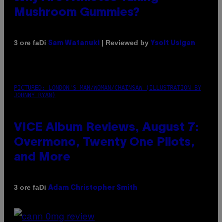
Mushroom Gummies?
Di
| Reviewed by
3 ore fa
Sam Watanuki
Ysolt Usigan
PICTURED: LONDON'S MAN/WOMAN/CHAINSAW (ILLUSTRATION BY
JOHNNY RYAN)
VICE Album Reviews, August 7:
Overmono, Twenty One Pilots,
and More
Di
3 ore fa
Adam Christopher Smith