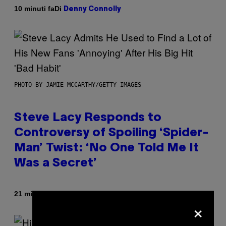
Di
10 minuti fa
Denny Connolly
PHOTO BY JAMIE MCCARTHY/GETTY IMAGES
Steve Lacy Responds to
Controversy of Spoiling ‘Spider-
Man’ Twist: ‘No One Told Me It
Was a Secret’
Di
21 minuti fa
Stephen Andrew Galiher
×