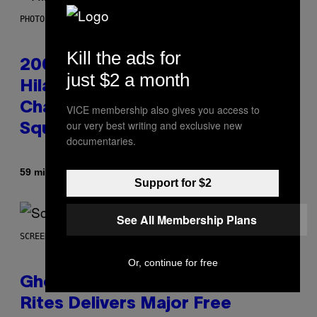
PHOTO BY EMMA MCINTYRE/GETTY IMAGES FOR SIRIUSXM
Kill the ads for
2000s Nostalgia Overload:
just $2 a month
Hilary Duff Brings Good
Charlotte on Stage at Madison
VICE membership also gives you access to
our very best writing and exclusive new
Square Garden
documentaries.
Di
59 minuti fa
Dan Milam
Support for $2
See All Membership Plans
SCREENSHOT: UBISOFT
Or, continue for free
Ghost Recon Wildlands: Last
Rites Delivers Major Free