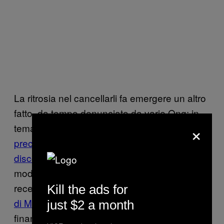
La ritrosia nel cancellarli fa emergere un altro
fatto, da tempo denunciato da varie Ong: in
×
tema d’immigrazione,
tra questo governo e il
precedente non c’è mai stata una vera
discontinuità
. “La comunicazione è stata
modificata, non c’è più quella barbarie del
recente passato,” ha detto
Alessandro Metz
Kill the ads for
di Mediterranea
. “Ma continua il
just $2 a month
finanziamento alla guardia costiera libica e