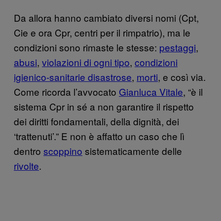
Da allora hanno cambiato diversi nomi (Cpt,
Cie e ora Cpr, centri per il rimpatrio), ma le
condizioni sono rimaste le stesse:
pestaggi
,
abusi
,
violazioni di ogni tipo
,
condizioni
igienico-sanitarie disastrose
,
morti
, e così via.
Come ricorda l’avvocato
Gianluca Vitale
, “è il
sistema Cpr in sé a non garantire il rispetto
dei diritti fondamentali, della dignità, dei
‘trattenuti’.” E non è affatto un caso che lì
dentro
scoppino
sistematicamente delle
rivolte
.