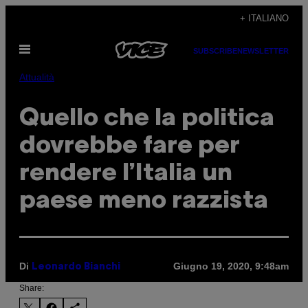
Vai
+ ITALIANO
al
Apri
contenuto
SUBSCRIBE
NEWSLETTER
il
menu
Attualità
Quello che la politica
dovrebbe fare per
rendere l’Italia un
paese meno razzista
Di
Giugno 19, 2020, 9:48am
Leonardo Bianchi
Share: