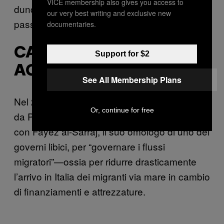
VICE membership also gives you access to
dunque ai centri di detenzione.” E qui
our very best writing and exclusive new
passiamo al secondo punto.
documentaries.
CANCELLARE GLI
Support for $2
ACCORDI CON LA LIBIA
See All Membership Plans
Nel 2017 il governo di centrosinistra, guidato
Or, continue for free
da Paolo Gentiloni, aveva stretto un accordo
con Fayez al-Sarraj, il suo omologo di uno dei
governi libici, per “governare i flussi
migratori”—ossia per ridurre drasticamente
l’arrivo in Italia dei migranti via mare in cambio
di finanziamenti e attrezzature.