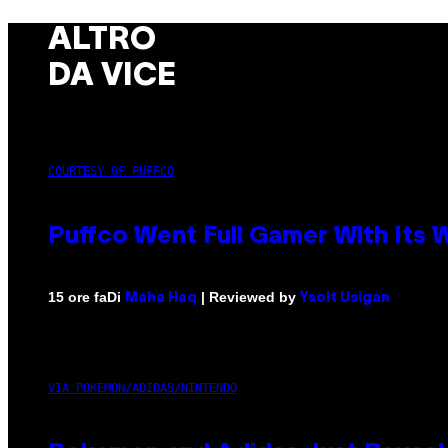
ALTRO
DA VICE
COURTESY OF PUFFCO
Puffco Went Full Gamer With Its
Di
| Reviewed by
15 ore fa
Maha Haq
Ysolt Usigan
VIA POKEMON/ADIDAS/NINTENDO