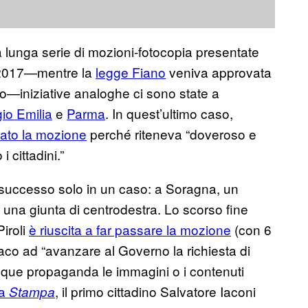
na lunga serie di mozioni-fotocopia presentate
e 2017—mentre la
legge Fiano
veniva approvata
toio—iniziative analoghe ci sono state a
io Emilia
e
Parma
. In quest’ultimo caso,
irato la mozione
perché riteneva “doveroso e
 cittadini.”
 successo solo in un caso: a Soragna, un
 una giunta di centrodestra. Lo scorso fine
Piroli
è riuscita a far passare la mozione
(con 6
daco ad “avanzare al Governo la richiesta di
que propaganda le immagini o i contenuti
la
, il primo cittadino Salvatore Iaconi
Stampa