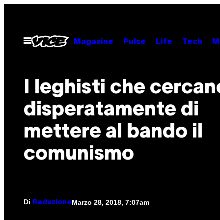
Vai
al
contenuto
Apri
Magazine
Pulse
Life
Tech
M
il
menu
I leghisti che cercan
disperatamente di
mettere al bando il
comunismo
Di
Marzo 28, 2018, 7:07am
Redazione