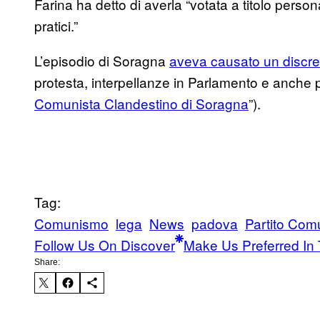
Farina ha detto di averla “votata a titolo perso
pratici.”
L’episodio di Soragna
aveva causato un discret
protesta, interpellanze in Parlamento e anche p
Comunista Clandestino di Soragna
”).
Tag:
Comunismo
lega
News
padova
Partito Com
Follow Us On Discover
Make Us Preferred In 
Share: