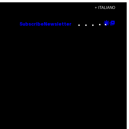
+ ITALIANO
Instagram
TikTok
YouTube
Google
Goog
Subscribe
Newsletter
Discove
Top
Posts