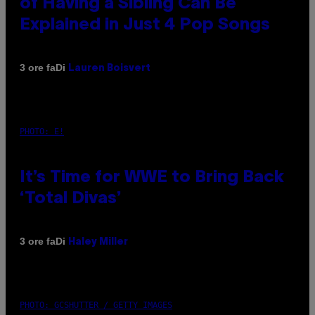
of Having a Sibling Can Be
Explained in Just 4 Pop Songs
Di
3 ore fa
Lauren Boisvert
PHOTO: E!
It’s Time for WWE to Bring Back
‘Total Divas’
Di
3 ore fa
Haley Miller
PHOTO: GCSHUTTER / GETTY IMAGES