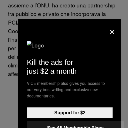
assieme all’ONU, ha creato una partnership
tra pubblico e privato che incorporava la
PCIA nella Global Alliance for Clean
×
Cookstoves, promuovendo miglioramenti e
l’installazione di soluzioni pulite per la cucina
per milioni di famiglie al fine di ridurre gli effetti
della deforestazione e dei cambiamenti
Kill the ads for
climatici, e per dare più potere alle donne,”
just $2 a month
afferma la descrizione del progetto.
VICE membership also gives you access to
our very best writing and exclusive new
documentaries.
Support for $2
See All Membership Plans