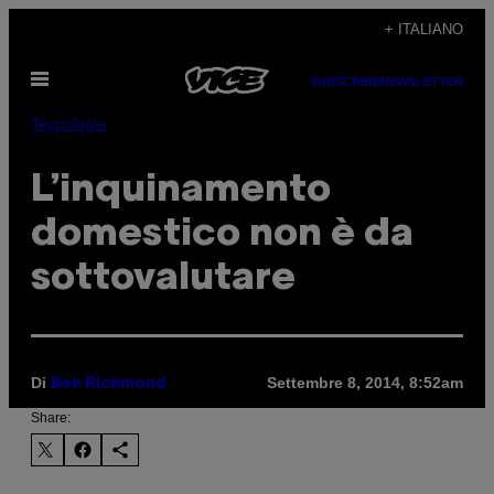
Vai
+ ITALIANO
al
Apri
contenuto
SUBSCRIBE
NEWSLETTER
il
menu
Tecnología
L’inquinamento
domestico non è da
sottovalutare
Di
Settembre 8, 2014, 8:52am
Ben Richmond
Share: