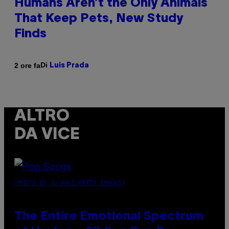
Humans Aren’t the Only Animals
That Keep Pets, New Study
Finds
Di
2 ore fa
Luis Prada
ALTRO
DA VICE
(PHOTO BY JO HALE/GETTY IMAGES)
The Entire Emotional Spectrum