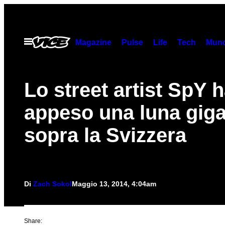
Vai
al
contenuto
Apri
Magazine
Pulse
Life
Tech
Munc
il
menu
Lo street artist SpY 
appeso una luna gig
sopra la Svizzera
Di
Zach Sokol
Maggio 13, 2014, 4:04am
Share: