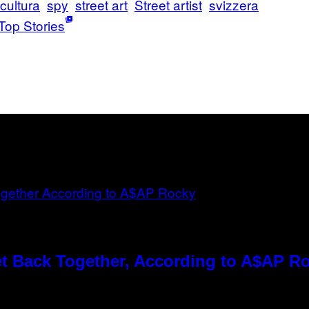
cultura
spy
street art
Street artist
svizzera
Top Stories
t Back Together, According to A$AP R