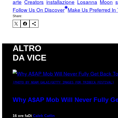
arte
Creators
installazione
Losanna
Moon
s
Follow Us On Discover
Make Us Preferred In 
Share:
ALTRO
DA VICE
(PHOTO BY NOAM GALAI/GETTY IMAGES FOR TRIBECA FESTIVAL)
Why A$AP Mob Will Never Fully Ge
16 ore fa
Di
Caleb Catlin