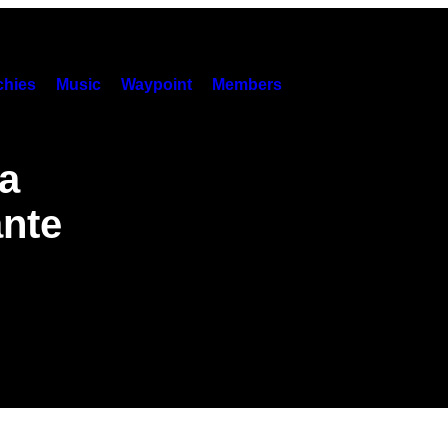
hies
Music
Waypoint
Members
ha
ante