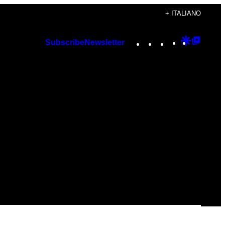
+ ITALIANO
Instagram
TikTok
YouTube
Google
Googl
Subscribe
Newsletter
Discover
Top
Posts