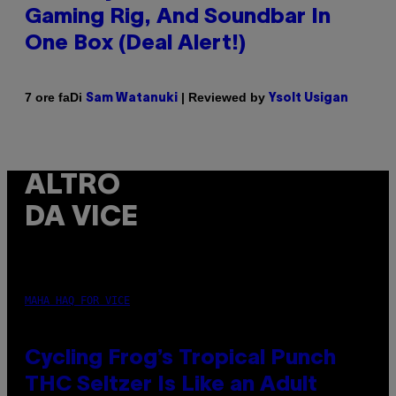
Gaming Rig, And Soundbar In
One Box (Deal Alert!)
Di
| Reviewed by
7 ore fa
Sam Watanuki
Ysolt Usigan
ALTRO
DA VICE
MAHA HAQ FOR VICE
Cycling Frog’s Tropical Punch
THC Seltzer Is Like an Adult