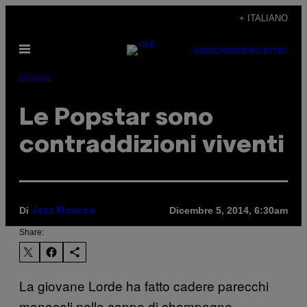
Vai
+ ITALIANO
al
Apri
contenuto
SUBSCRIBE
NEWSLETTER
il
menu
Música
Le Popstar sono
contraddizioni viventi
Di
Dicembre 5, 2014, 6:30am
Jazz Monroe
Share:
La giovane Lorde ha fatto cadere parecchi
monocoli nelle coppe di champagne,