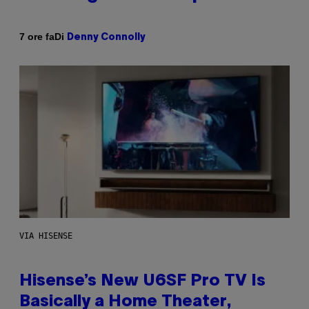
Di
7 ore fa
Denny Connolly
VIA HISENSE
Hisense’s New U6SF Pro TV Is
Basically a Home Theater,