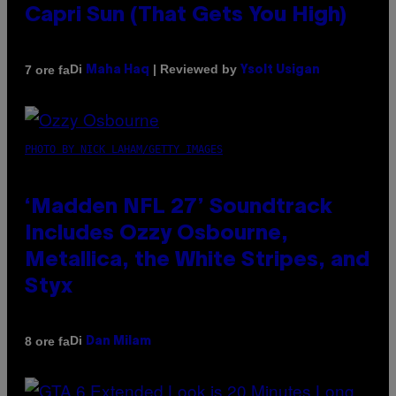
Capri Sun (That Gets You High)
Di
| Reviewed by
7 ore fa
Maha Haq
Ysolt Usigan
PHOTO BY NICK LAHAM/GETTY IMAGES
‘Madden NFL 27’ Soundtrack
Includes Ozzy Osbourne,
Metallica, the White Stripes, and
Styx
Di
8 ore fa
Dan Milam