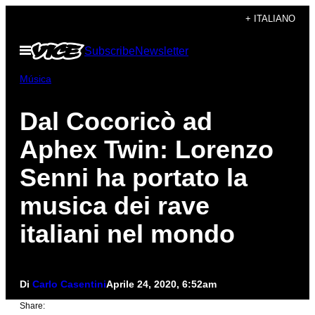
Vai
+ ITALIANO
al
Apri
Subscribe
Newsletter
contenuto
il
menu
Música
Dal Cocoricò ad
Aphex Twin: Lorenzo
Senni ha portato la
musica dei rave
italiani nel mondo
Di
Carlo Casentini
Aprile 24, 2020, 6:52am
Share: