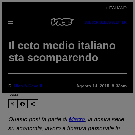
Vai
+ ITALIANO
al
Apri
contenuto
SUBSCRIBE
NEWSLETTER
il
menu
Il ceto medio italiano
sta scomparendo
Di
Nicolò Cavalli
Agosto 14, 2015, 8:33am
Share:
Questo post fa parte di
Macro
, la nostra serie
su economia, lavoro e finanza personale in