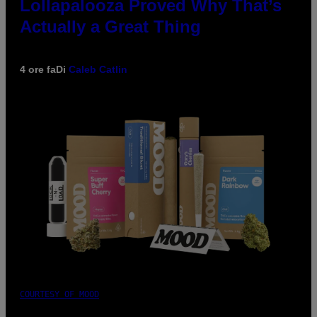
Lollapalooza Proved Why That’s
Actually a Great Thing
4 ore fa
Di
Caleb Catlin
COURTESY OF MOOD