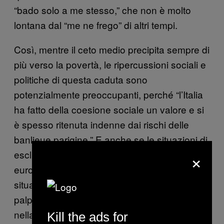
“bado solo a me stesso,” che non è molto
lontana dal “me ne frego” di altri tempi.
Così, mentre il ceto medio precipita sempre di
più verso la povertà, le ripercussioni sociali e
politiche di questa caduta sono
potenzialmente preoccupanti, perché “l’Italia
ha fatto della coesione sociale un valore e si
è spesso ritenuta indenne dai rischi delle
banlieue parigine.” E anche se le situazioni di
×
esclusione sociale delle grandi capitali
europee sono ancora lontane dalla
situazione italiana, la tensione sempre più
palpabile nelle periferie italiane agita fantasmi
nella convivenza civile del paese.
Kill the ads for