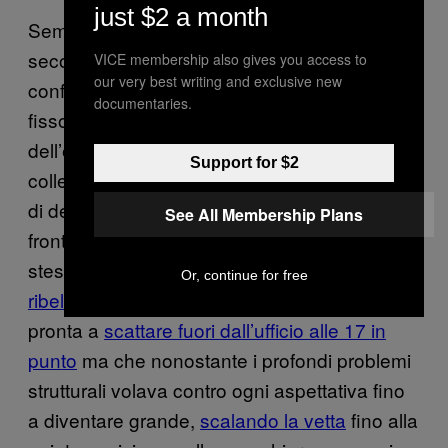
just $2 a month
Sembra estinguersi così quello che per tutto il
secolo scorso è stato l’
. Il sogno
Italian dream
VICE membership also gives you access to
our very best writing and exclusive new
conformista e piccolo borghese del posto
documentaries.
fisso, delle ferie in comitiva, della pensione e
dell’eredità della zia ricca. L’allucinazione
Support for $2
collettiva di un’Italia seduta su una montagna
di debiti, spesso pronta a chinare il capo di
See All Membership Plans
fronte al
Megadirettore Galattico
ma allo
stesso tempo capace di
slanci inaspettati di
Or, continue for free
ribellione
. Un’Italia godereccia e
assenteista
,
pronta a
scattare fuori dall’ufficio alle 17 in
punto
ma che nonostante i profondi problemi
strutturali volava contro ogni aspettativa fino
a diventare grande,
scalando la vetta
fino alla