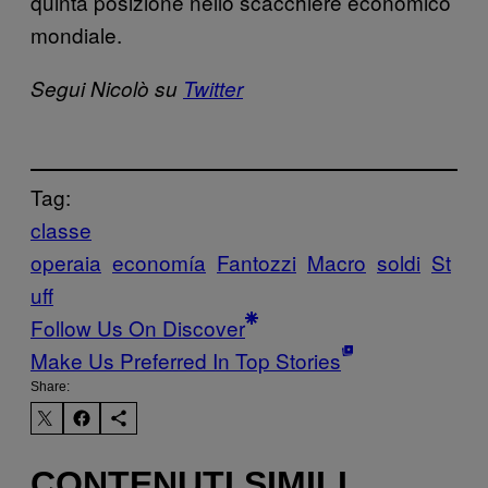
quinta posizione nello scacchiere economico
mondiale.
Segui Nicolò su
Twitter
Tag:
classe
operaia
economía
Fantozzi
Macro
soldi
St
uff
Follow Us On Discover
Make Us Preferred In Top Stories
Share:
CONTENUTI SIMILI