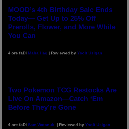
MOOD’s 4th Birthday Sale Ends
Today— Get Up to 25% Off
Prerolls, Flower, and More While
You Can
4 ore fa
Di
Maha Haq
| Reviewed by
Ysolt Usigan
Two Pokemon TCG Restocks Are
Live On Amazon—Catch ‘Em
Before They’re Gone
4 ore fa
Di
Sam Watanuki
| Reviewed by
Ysolt Usigan