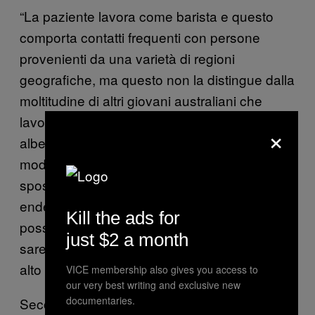
“La paziente lavora come barista e questo
comporta contatti frequenti con persone
provenienti da una varietà di regioni
geografiche, ma questo non la distingue dalla
moltitudine di altri giovani australiani che
lavorano nella ristorazione e nell’industria
×
alberghiera,” hanno sottolineato. “Ad ogni
modo, con l’alta frequenza e la facilità di
spostamento tra zone endemiche e non-
endemiche, casi sporadici di infezione
Kill the ads for
possono capitare anche a persone che non
just $2 a month
sarebbero state altrimenti considerabili ad
alto rischio.”
VICE membership also gives you access to
our very best writing and exclusive new
documentaries.
Secondo gli autori dello studio, dunque, “per