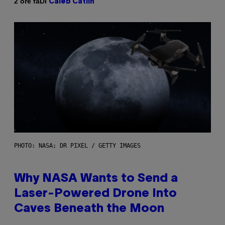
Di
2 ore fa
Caleb Catlin
PHOTO: NASA; DR PIXEL / GETTY IMAGES
Why NASA Wants to Send a
Laser-Powered Drone Into
Caves Beneath the Moon