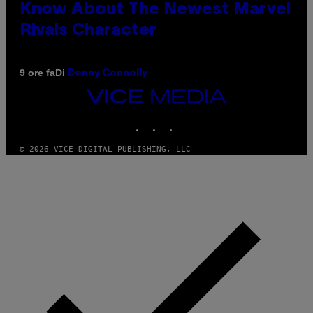
Know About The Newest Marvel
Rivals Character
Di
9 ore fa
Denny Connolly
VICE
MEDIA
INSTAGRAM
TIKTOK
YOUTUBE
© 2026 VICE DIGITAL PUBLISHING, LLC