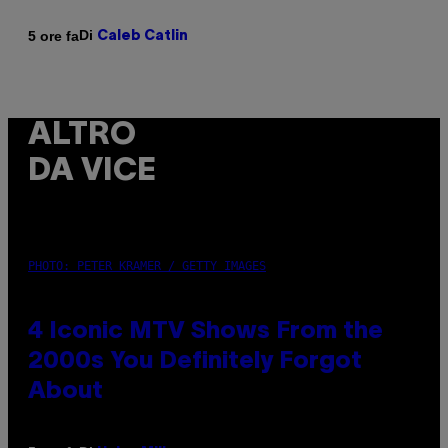
Di
5 ore fa
Caleb Catlin
ALTRO
DA VICE
PHOTO: PETER KRAMER / GETTY IMAGES
4 Iconic MTV Shows From the
2000s You Definitely Forgot
About