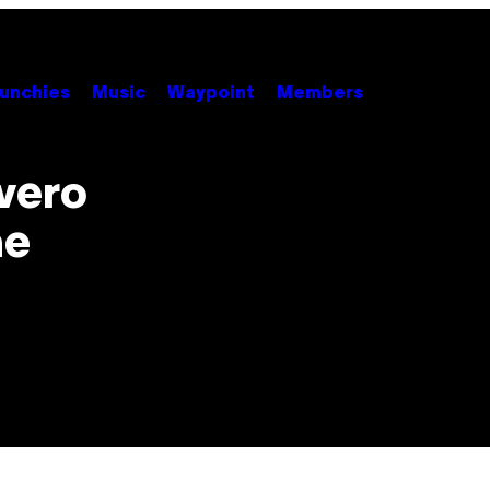
unchies
Music
Waypoint
Members
vero
me