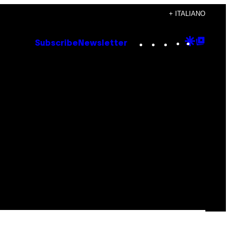
+ ITALIANO
Instagram
TikTok
YouTube
Google
Goog
Subscribe
Newsletter
Discove
Top
Posts