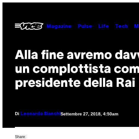
Vai
al
contenuto
Apri
Magazine
Pulse
Life
Tech
M
il
menu
Alla fine avremo dav
un complottista co
presidente della Rai
Di
Settembre 27, 2018, 4:50am
Leonardo Bianchi
Share: