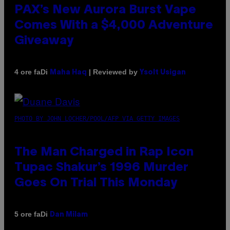
PAX’s New Aurora Burst Vape
Comes With a $4,000 Adventure
Giveaway
Di
| Reviewed by
4 ore fa
Maha Haq
Ysolt Usigan
PHOTO BY JOHN LOCHER/POOL/AFP VIA GETTY IMAGES
The Man Charged in Rap Icon
Tupac Shakur’s 1996 Murder
Goes On Trial This Monday
Di
5 ore fa
Dan Milam