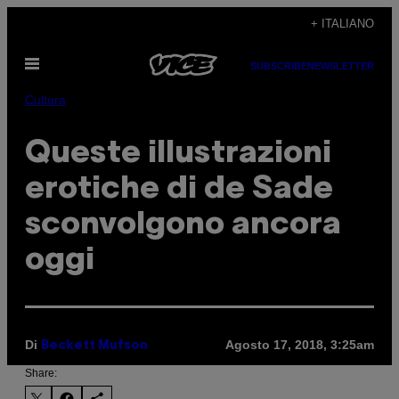
Vai
+ ITALIANO
al
Apri
contenuto
SUBSCRIBE
NEWSLETTER
il
menu
Cultura
Queste illustrazioni
erotiche di de Sade
sconvolgono ancora
oggi
Di
Agosto 17, 2018, 3:25am
Beckett Mufson
Share: