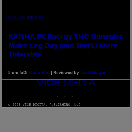
MAHA HAQ FOR VICE
KANHA FX Energy THC Gummies
Make Leg Day (and Work) More
Tolerable
Di
| Reviewed by
5 ore fa
Maha Haq
Ysolt Usigan
VICE
MEDIA
INSTAGRAM
TIKTOK
YOUTUBE
© 2026 VICE DIGITAL PUBLISHING, LLC