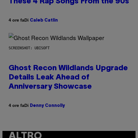
These 4 Rap Songs From the 90s
Di
4 ore fa
Caleb Catlin
SCREENSHOT: UBISOFT
Ghost Recon Wildlands Upgrade
Details Leak Ahead of
Anniversary Showcase
Di
4 ore fa
Denny Connolly
ALTRO