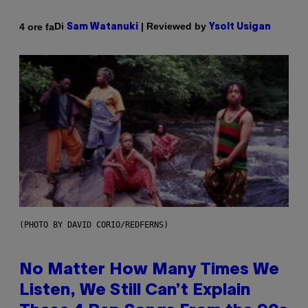
Di
| Reviewed by
4 ore fa
Sam Watanuki
Ysolt Usigan
(PHOTO BY DAVID CORIO/REDFERNS)
No Matter How Many Times We
Listen, We Still Can’t Explain