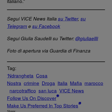
italiano.”
Segui VICE News Italia
su Twitter
,
su
Telegram
e
su Facebook
Segui Giulia Saudelli su Twitter:
@
giuliaellli
Foto di apertura via Guardia di Finanza
Tag:
‘Ndrangheta
Cosa
Nostra
crimine
Droga
Italia
Mafia
marocco
narcotraffico
san luca
VICE News
Follow Us On Discover
Make Us Preferred In Top Stories
Share: