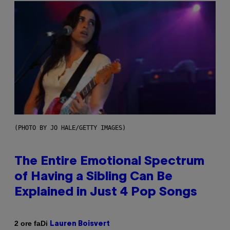
(PHOTO BY JO HALE/GETTY IMAGES)
The Entire Emotional Spectrum
of Having a Sibling Can Be
Explained in Just 4 Pop Songs
Di
2 ore fa
Lauren Boisvert