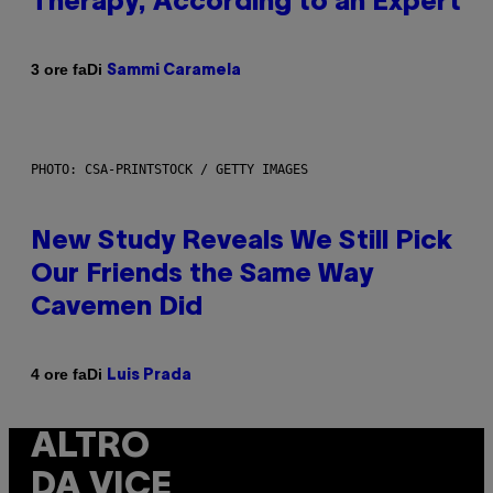
Therapy, According to an Expert
Di
3 ore fa
Sammi Caramela
PHOTO: CSA-PRINTSTOCK / GETTY IMAGES
New Study Reveals We Still Pick
Our Friends the Same Way
Cavemen Did
Di
4 ore fa
Luis Prada
ALTRO
DA VICE