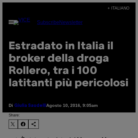
Vai
+ ITALIANO
al
Apri
Subscribe
Newsletter
contenuto
il
menu
Estradato in Italia il
broker della droga
Rollero, tra i 100
latitanti più pericolosi
Di
Agosto 10, 2016, 9:05am
Giulia Saudelli
Share: