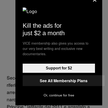
Kill the ads for
just $2 a month
VICE membership also gives you access to
our very best writing and exclusive new
documentaries.
Support for $2
Secondo il Gip, l’allusione sembra far
See All Membership Plans
riferimento a due soci e solidali di Rollero,
arrestati entrambi nel 2013. Si tratta dei
Or, continue for free
narcotrafficanti Massimiliano Avesani, detto “il
Principe,” latitante dal 2011 e arrestato a