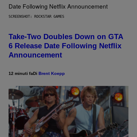
SCREENSHOT: ROCKSTAR GAMES
Take-Two Doubles Down on GTA
6 Release Date Following Netflix
Announcement
12 minuti fa
Di
Brent Koepp