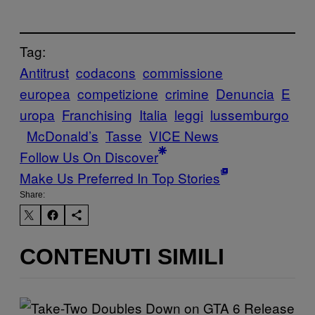
Tag:
Antitrust
codacons
commissione
europea
competizione
crimine
Denuncia
E
uropa
Franchising
Italia
leggi
lussemburgo
McDonald’s
Tasse
VICE News
Follow Us On Discover
Make Us Preferred In Top Stories
Share:
CONTENUTI SIMILI