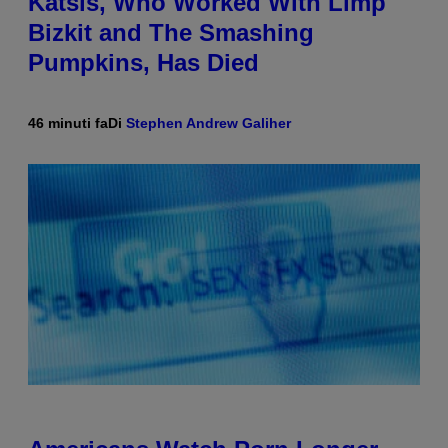
Katsis, Who Worked With Limp
Bizkit and The Smashing
Pumpkins, Has Died
46 minuti fa
Di
Stephen Andrew Galiher