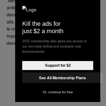
“denuncia mostra come le pratiche
anticoncorrenziali e la gestione dell’azienda
danneggiano i consumatori,” e hanno chiesto
alla Commissione Europea di “prendere tutte
Kill the ads for
le misure necessarie per porre fine alle regole
just $2 a month
imposte ai franchisee che generano un
VICE membership also gives you access to
danno ai consumatori.”
our very best writing and exclusive new
documentaries.
Support for $2
See All Membership Plans
Or, continue for free