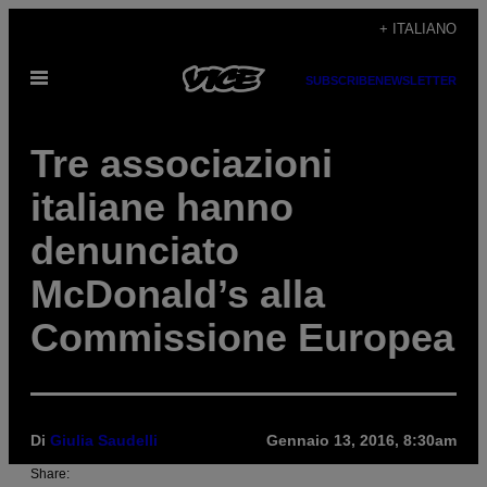
Vai
+ ITALIANO
al
Apri
contenuto
SUBSCRIBE
NEWSLETTER
il
menu
Tre associazioni
italiane hanno
denunciato
McDonald’s alla
Commissione Europea
Di
Giulia Saudelli
Gennaio 13, 2016, 8:30am
Share: