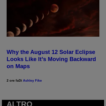
Why the August 12 Solar Eclipse
Looks Like It’s Moving Backward
on Maps
2 ore fa
Di
Ashley Fike
ALTRO