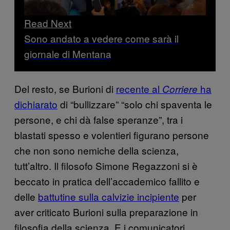
Read Next
Sono andato a vedere come sarà il
giornale di Mentana
Del resto, se Burioni di
recente al
ha
Corriere
dichiarato
di “bullizzare” “solo chi spaventa le
persone, e chi dà false speranze”, tra i
blastati spesso e volentieri figurano persone
che non sono nemiche della scienza,
tutt’altro. Il filosofo Simone Regazzoni si è
beccato in pratica dell’accademico fallito e
delle
battutine sulla calvizie incipiente
per
aver criticato Burioni sulla preparazione in
filosofia della scienza. E i comunicatori