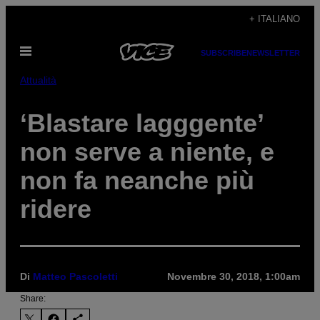
Vai
+ ITALIANO
al
Apri
contenuto
SUBSCRIBE
NEWSLETTER
il
menu
Attualità
‘Blastare lagggente’
non serve a niente, e
non fa neanche più
ridere
Di
Matteo Pascoletti
Novembre 30, 2018, 1:00am
Share: