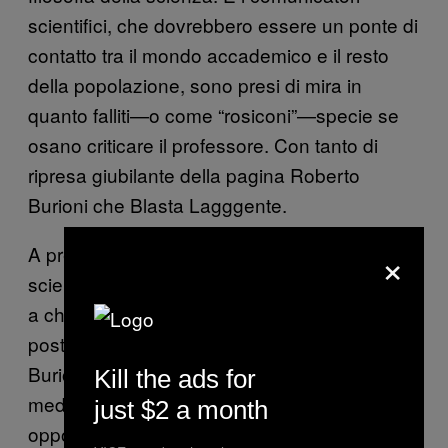
scientifici, che dovrebbero essere un ponte di
contatto tra il mondo accademico e il resto
della popolazione, sono presi di mira in
quanto falliti—o come “rosiconi”—specie se
osano criticare il professore. Con tanto di
ripresa giubilante della pagina Roberto
Burioni che Blasta Lagggente.
×
A prescindere dall’idea che ognuno ha della
scienza, si può convenire che non è una gara
a chi ce l’ha più lungo, con il curriculum al
posto dei centimetri. E forse proprio perché
Burioni è una figura importante in campo
Kill the ads for
medico e universitario, sarebbe per lui
just $2 a month
opportuno prendere le distanze da una