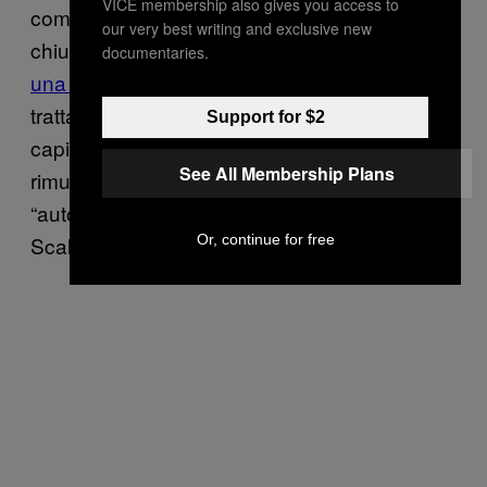
VICE membership also gives you access to
comunità di fan che aggrediscono veementi
our very best writing and exclusive new
chiunque tocchi il loro idolo, anche solo con
documentaries.
una semplice antonomasia
, o anche se si
tratta di
un’altra pagina satirica
. Invece gli
Support for $2
capita anche di condividere d’impeto—
See All Membership Plans
rimuovendo poi—post che attaccano
“autocertificati divulgatori”, come il già citato
Or, continue for free
Scalari.