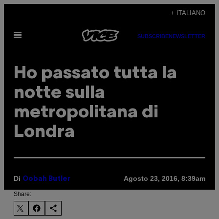
Vai
+ ITALIANO
al
Apri
contenuto
SUBSCRIBE
NEWSLETTER
il
menu
Ho passato tutta la
notte sulla
metropolitana di
Londra
Di
Agosto 23, 2016, 8:39am
Oobah Butler
Share: