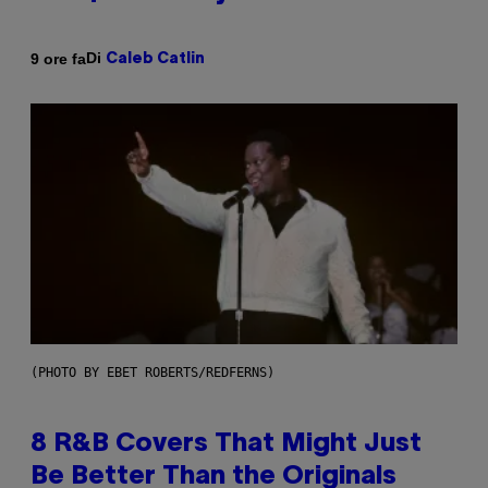
Di
9 ore fa
Caleb Catlin
(PHOTO BY EBET ROBERTS/REDFERNS)
8 R&B Covers That Might Just
Be Better Than the Originals