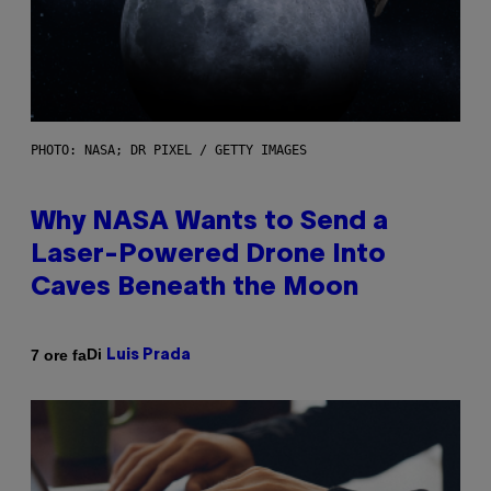
PHOTO: NASA; DR PIXEL / GETTY IMAGES
Why NASA Wants to Send a
Laser-Powered Drone Into
Caves Beneath the Moon
Di
7 ore fa
Luis Prada