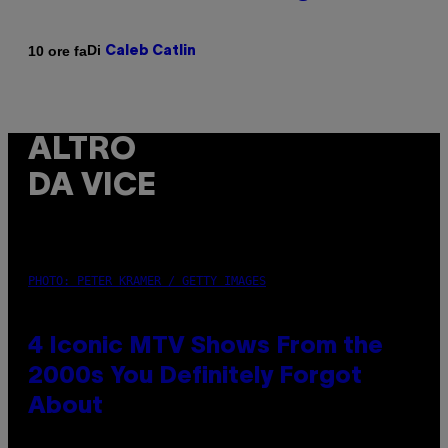
Di
10 ore fa
Caleb Catlin
ALTRO
DA VICE
PHOTO: PETER KRAMER / GETTY IMAGES
4 Iconic MTV Shows From the
2000s You Definitely Forgot
About