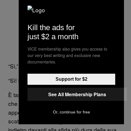
Kill the ads for
just $2 a month
VICE membership also gives you access to
our very best writing and exclusive new
documentaries.
“Sì,” rispondo, “giochiamo?”
“Sì! Ho ancora un sacco di fermate da fare.”
Support for $2
È tardi e verrebbe da pensare che Janos—
See All Membership Plans
che fa il croupier al Victoria Casino e ha
appena finito il turno—ne abbia piene le
Or, continue for free
scatole dei tavoli da gioco, eppure non si tira
indietro davanti alla sfida più dura della sua