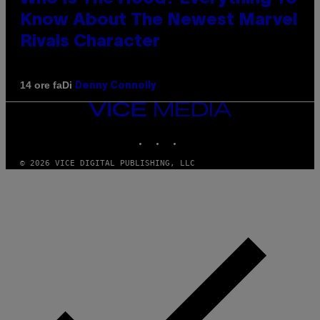
Know About The Newest Marvel
Rivals Character
Di
14 ore fa
Denny Connolly
VICE
MEDIA
INSTAGRAM
TIKTOK
YOUTUBE
© 2026 VICE DIGITAL PUBLISHING, LLC