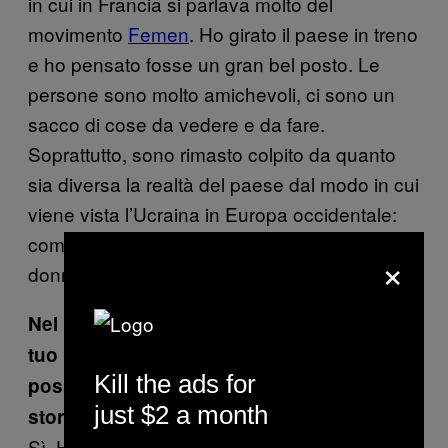
in cui in Francia si parlava molto del
movimento
Femen
. Ho girato il paese in treno
e ho pensato fosse un gran bel posto. Le
persone sono molto amichevoli, ci sono un
sacco di cose da vedere e da fare.
Soprattutto, sono rimasto colpito da quanto
sia diversa la realtà del paese dal modo in cui
viene vista l’Ucraina in Europa occidentale:
come un posto in cui andare per trovarsi una
×
donna. Per cui ho deciso di farci qualcosa.
Nel libro le foto sono accompagnate da un
tuo racconto,
il che mostra come le foto
Kill the ads for
possano raccontare solo una parte della
just $2 a month
storia.
Sì. Ho iniziato a lavorare a questo progetto