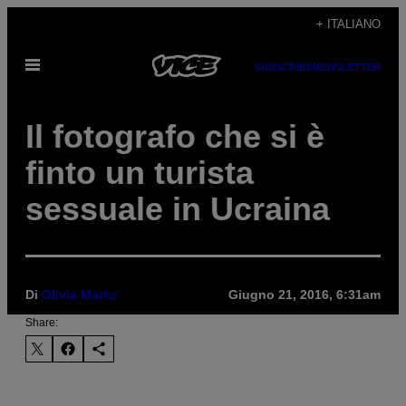
Vai
+ ITALIANO
al
Apri
contenuto
SUBSCRIBE
NEWSLETTER
il
menu
Il fotografo che si è
finto un turista
sessuale in Ucraina
Di
Olivia Marks
Giugno 21, 2016, 6:31am
Share: