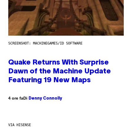
SCREENSHOT: MACHINEGAMES/ID SOFTWARE
Quake Returns With Surprise
Dawn of the Machine Update
Featuring 19 New Maps
Di
4 ore fa
Denny Connolly
VIA HISENSE