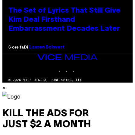
The Set of Lyrics That Still Give
Kim Deal Firsthand
Embarrassment Decades Later
Di
6 ore fa
Lauren Boisvert
VICE
MEDIA
INSTAGRAM
TIKTOK
YOUTUBE
© 2026 VICE DIGITAL PUBLISHING, LLC
×
KILL THE ADS FOR
JUST $2 A MONTH