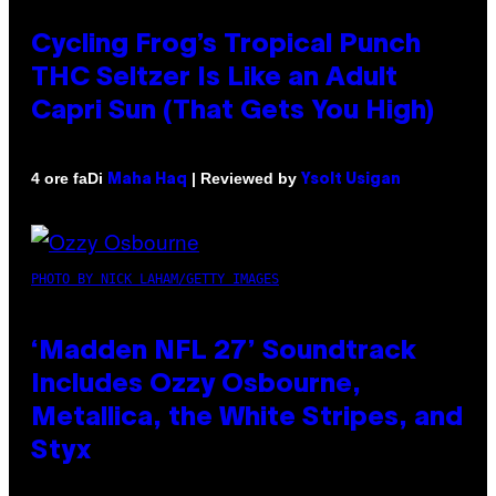
Cycling Frog’s Tropical Punch
THC Seltzer Is Like an Adult
Capri Sun (That Gets You High)
Di
| Reviewed by
4 ore fa
Maha Haq
Ysolt Usigan
PHOTO BY NICK LAHAM/GETTY IMAGES
‘Madden NFL 27’ Soundtrack
Includes Ozzy Osbourne,
Metallica, the White Stripes, and
Styx