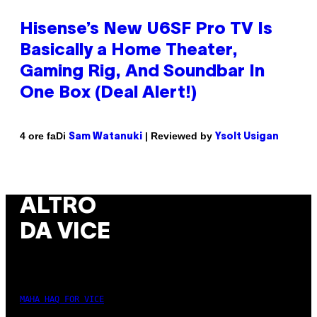
Hisense’s New U6SF Pro TV Is
Basically a Home Theater,
Gaming Rig, And Soundbar In
One Box (Deal Alert!)
Di
| Reviewed by
4 ore fa
Sam Watanuki
Ysolt Usigan
ALTRO
DA VICE
MAHA HAQ FOR VICE