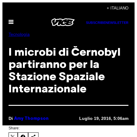
Vai
+ ITALIANO
al
Apri
contenuto
SUBSCRIBE
NEWSLETTER
il
menu
Tecnología
I microbi di Černobyl
partiranno per la
Stazione Spaziale
Internazionale
Di
Luglio 19, 2016, 5:06am
Amy Thompson
Share: