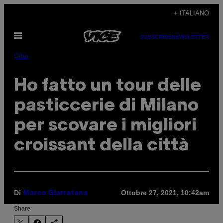
Vai
+ ITALIANO
al
Apri
contenuto
SUBSCRIBE
NEWSLETTER
il
menu
Cibo
Ho fatto un tour delle
pasticcerie di Milano
per scovare i migliori
croissant della città
Di
Ottobre 27, 2021, 10:42am
Marco Giarratana
Share: