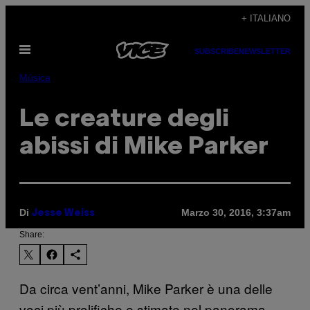
Vai
+ ITALIANO
al
Apri
contenuto
SUBSCRIBE
NEWSLETTER
il
menu
Música
Le creature degli
abissi di Mike Parker
Di
Marzo 30, 2016, 3:37am
Jesse Weiss
Share:
Da circa vent’anni, Mike Parker è una delle
voci più prolifiche e stimate nel panorama