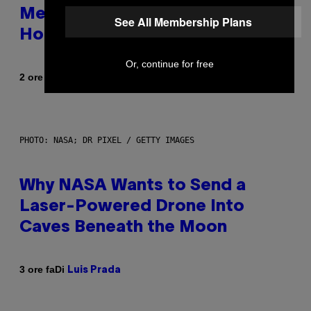
Memorable for Their Classic
See All Membership Plans
Hooks
Or, continue for free
Di
2 ore fa
Caleb Catlin
PHOTO: NASA; DR PIXEL / GETTY IMAGES
Why NASA Wants to Send a
Laser-Powered Drone Into
Caves Beneath the Moon
Di
3 ore fa
Luis Prada