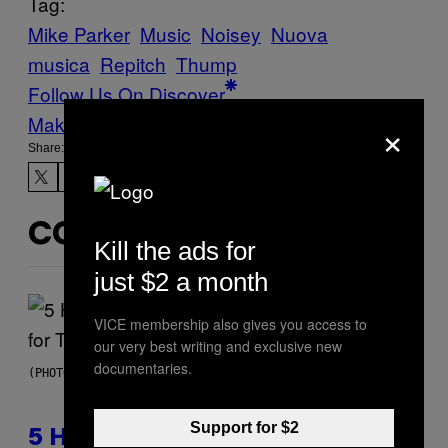
Tag:
Mike Parker
Music
Noisey
Nuova
musica
Repitch
Thump
Follow Us On Discover
×
Make Us Preferred In Top Stories
Share:
CONTENUTI SIMILI
Kill the ads for
just $2 a month
VICE membership also gives you access to
our very best writing and exclusive new
documentaries.
(PHOTO BY STEVE GRANITZ/WIREIMAGE)
Support for $2
5 Hip-Hop Songs That Are Most