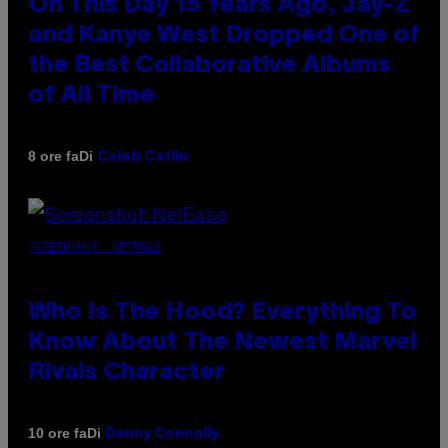
On This Day 15 Years Ago, Jay-Z
and Kanye West Dropped One of
the Best Collaborative Albums
of All Time
Di
8 ore fa
Caleb Catlin
SCREENSHOT: NETEASE
Who Is The Hood? Everything To
Know About The Newest Marvel
Rivals Character
Di
10 ore fa
Denny Connolly