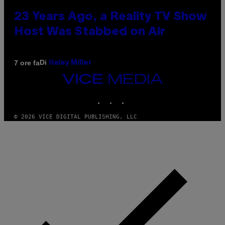
23 Years Ago, a Reality TV Show
Host Was Stabbed on Air
Di
7 ore fa
Haley Miller
VICE
MEDIA
INSTAGRAM
TIKTOK
YOUTUBE
© 2026 VICE DIGITAL PUBLISHING, LLC