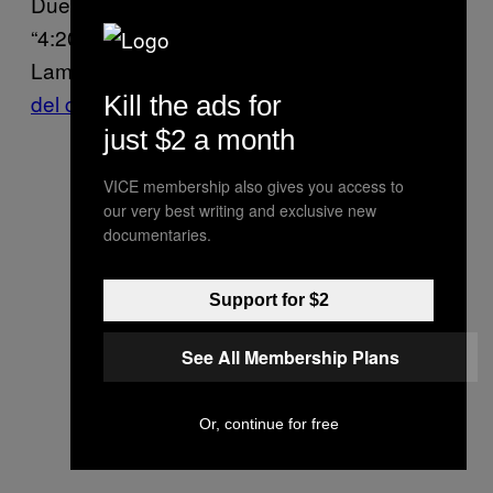
Due di loro avevano anche partecipato al
“4:20 European Psychedelic Hemp Fest” di
Lambrate,
attirandosi feroci critiche da parte
del centrodestra.
Kill the ads for
just $2 a month
VICE membership also gives you access to
our very best writing and exclusive new
documentaries.
Support for $2
See All Membership Plans
Or, continue for free