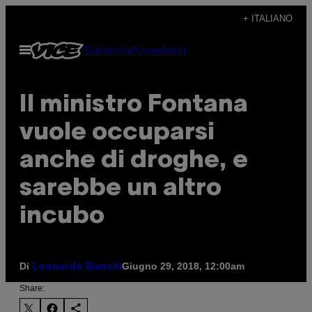
Vai
+ ITALIANO
al
Apri
Subscribe
Newsletter
contenuto
il
menu
Il ministro Fontana
vuole occuparsi
anche di droghe, e
sarebbe un altro
incubo
Di
Giugno 29, 2018, 12:00am
Leonardo Bianchi
Share: