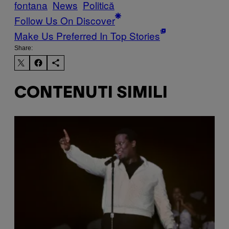
fontana
News
Politică
Follow Us On Discover
Make Us Preferred In Top Stories
Share:
CONTENUTI SIMILI