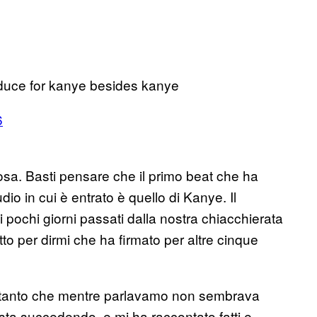
duce for kanye besides kanye
6
inosa. Basti pensare che il primo beat che ha
io in cui è entrato è quello di Kanye. Il
 pochi giorni passati dalla nostra chiacchierata
tto per dirmi che ha firmato per altre cinque
tus, tanto che mentre parlavamo non sembrava
ta succedendo, e mi ha raccontato fatti e