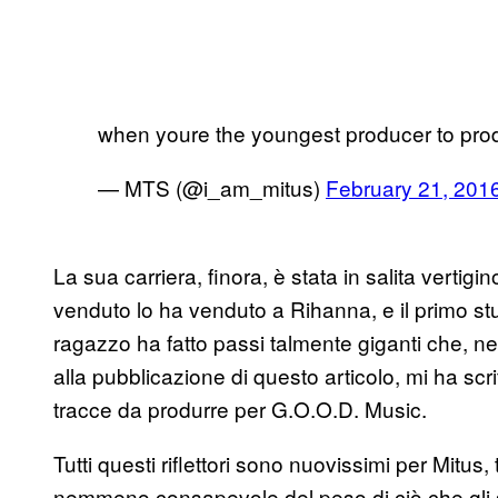
when youre the youngest producer to pro
— MTS (@i_am_mitus)
February 21, 201
La sua carriera, finora, è stata in salita vertig
venduto lo ha venduto a Rihanna, e il primo stud
ragazzo ha fatto passi talmente giganti che, nei
alla pubblicazione di questo articolo, mi ha scri
tracce da produrre per G.O.O.D. Music.
Tutti questi riflettori sono nuovissimi per Mi
nemmeno consapevole del peso di ciò che gli s