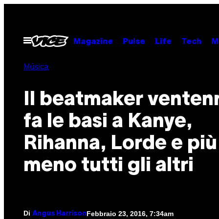
Vai
al
contenuto
Apri
Magazine
Pulse
Life
Tech
M
il
menu
Música
Il beatmaker venten
fa le basi a Kanye,
Rihanna, Lorde e più
meno tutti gli altri
Di
Febbraio 23, 2016, 7:34am
Angus Harrison