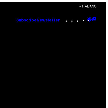
+ ITALIANO
Instagram
TikTok
YouTube
Google
Goog
Subscribe
Newsletter
Discove
Top
Posts