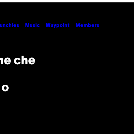
unchies
Music
Waypoint
Members
ne che
 o