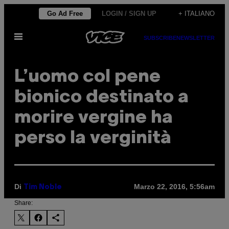
Vai
Go Ad Free
LOGIN / SIGN UP
+ ITALIANO
al
Apri
contenuto
SUBSCRIBE
NEWSLETTER
il
menu
L’uomo col pene
bionico destinato a
morire vergine ha
perso la verginità
Di
Marzo 22, 2016, 5:56am
Tim Noble
Share: