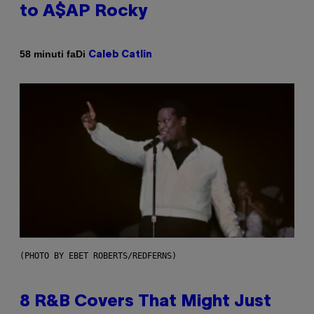
to A$AP Rocky
Di
58 minuti fa
Caleb Catlin
(PHOTO BY EBET ROBERTS/REDFERNS)
8 R&B Covers That Might Just