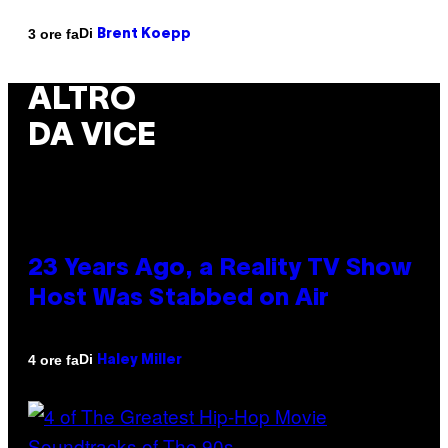
Di
3 ore fa
Brent Koepp
ALTRO
DA VICE
23 Years Ago, a Reality TV Show
Host Was Stabbed on Air
Di
4 ore fa
Haley Miller