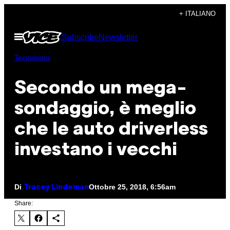
Vai
+ ITALIANO
al
Apri
Subscribe
Newsletter
contenuto
il
menu
Tecnología
Secondo un mega-
sondaggio, è meglio
che le auto driverless
investano i vecchi
Di
Ottobre 25, 2018, 6:56am
Tracey Lindeman
Share: