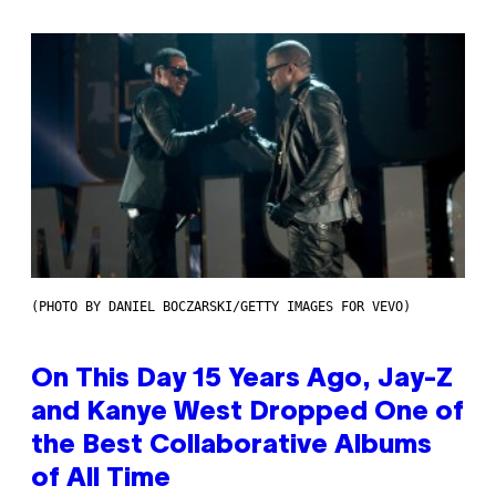
(PHOTO BY DANIEL BOCZARSKI/GETTY IMAGES FOR VEVO)
On This Day 15 Years Ago, Jay-Z
and Kanye West Dropped One of
the Best Collaborative Albums
of All Time