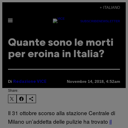
Vai
+ ITALIANO
al
Apri
contenuto
SUBSCRIBE
NEWSLETTER
il
menu
Quante sono le morti
per eroina in Italia?
Di
Novembre 14, 2018, 4:52am
Redazione VICE
Share:
Il 31 ottobre scorso alla stazione Centrale di
Milano un’addetta delle pulizie ha trovato
il