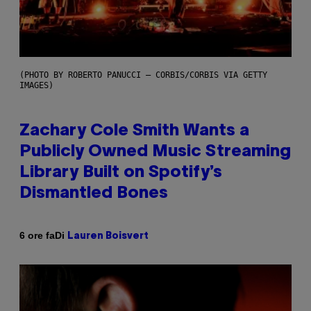
(PHOTO BY ROBERTO PANUCCI – CORBIS/CORBIS VIA GETTY
IMAGES)
Zachary Cole Smith Wants a
Publicly Owned Music Streaming
Library Built on Spotify’s
Dismantled Bones
Di
6 ore fa
Lauren Boisvert