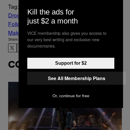
Tag:
Kill the ads for
Droga
eroina
overdose
just $2 a month
Follow Us On Discover
Make Us Preferred In Top Stories
VICE membership also gives you access to
our very best writing and exclusive new
Share:
documentaries.
Support for $2
CONTENUTI SIMILI
See All Membership Plans
Or, continue for free