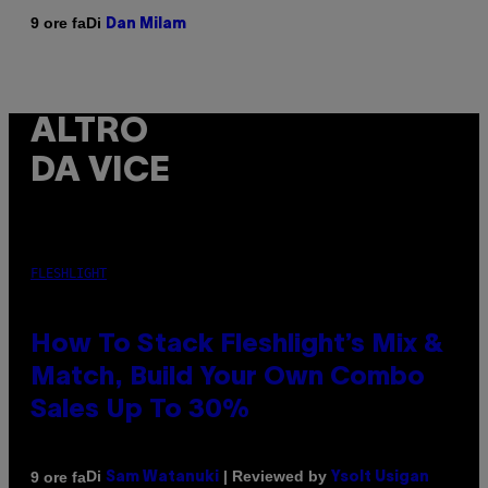
Di
9 ore fa
Dan Milam
ALTRO
DA VICE
FLESHLIGHT
How To Stack Fleshlight’s Mix &
Match, Build Your Own Combo
Sales Up To 30%
Di
| Reviewed by
9 ore fa
Sam Watanuki
Ysolt Usigan