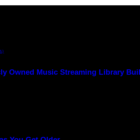
S)
ly Owned Music Streaming Library Buil
as You Get Older