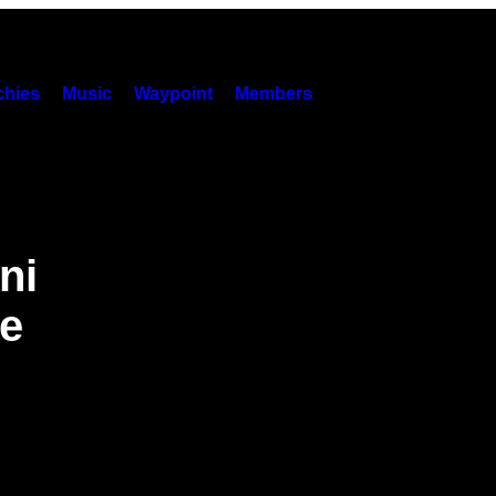
hies
Music
Waypoint
Members
ni
me