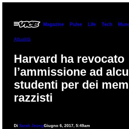
Vai
al
contenuto
Apri
Magazine
Pulse
Life
Tech
Munc
il
menu
Attualità
Harvard ha revocato
l’ammissione ad alcu
studenti per dei me
razzisti
Di
Sarah Jeong
Giugno 6, 2017, 5:49am