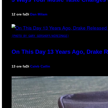
12 ore fa
Di
Dan Milam
(PHOTO BY GARY GERSHOFF/WIREIMAGE)
On This Day 13 Years Ago, Drake R
13 ore fa
Di
Caleb Catlin