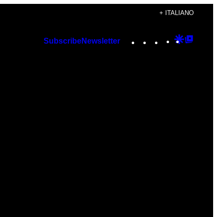
+ ITALIANO
Instagram
TikTok
YouTube
Google
Googl
Subscribe
Newsletter
Discover
Top
Posts