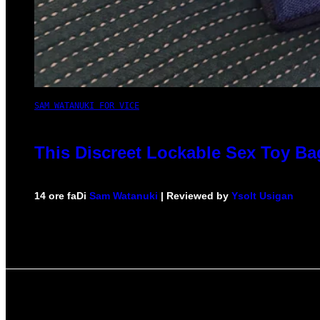
SAM WATANUKI FOR VICE
This Discreet Lockable Sex Toy Ba
14 ore fa
Di
Sam Watanuki
| Reviewed by
Ysolt Usigan