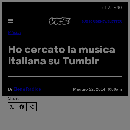
Vai
+ ITALIANO
al
Apri
contenuto
SUBSCRIBE
NEWSLETTER
il
menu
Música
Ho cercato la musica
italiana su Tumblr
Di
Maggio 22, 2014, 6:08am
Elena Radice
Share: