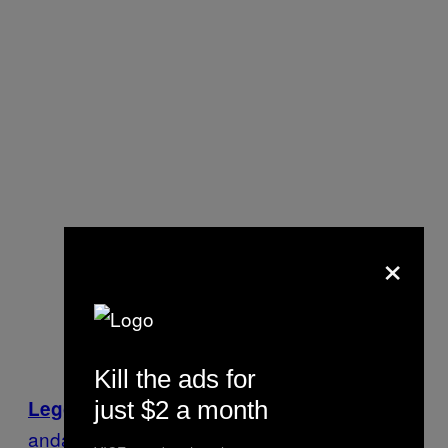
×
Kill the ads for
In Italia l’eroina non se n’è mai
just $2 a month
Leggi anche:
andata