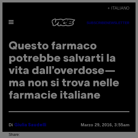
Vai
+ ITALIANO
al
Apri
contenuto
SUBSCRIBE
NEWSLETTER
il
menu
Questo farmaco
potrebbe salvarti la
vita dall’overdose—
ma non si trova nelle
farmacie italiane
Di
Marzo 29, 2016, 3:55am
Giulia Saudelli
Share: