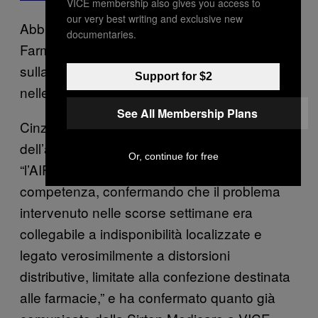
VICE membership also gives you access to
our very best writing and exclusive new
Abbiamo contattato l’Agenzia Italiana del
documentaries.
Farmaco (AIFA) per chiedergli un commento
sulla situazione riscontrata da VICE News
Support for $2
nelle farmacie milanesi.
See All Membership Plans
Cinzia D’Ambrosio, addetta stampa
dell’agenzia, ha commentato via email che
Or, continue for free
“l’AIFA ha effettuato le verifiche di
competenza, confermando che il problema
intervenuto nelle scorse settimane era
collegabile a indisponibilità localizzate e
legato verosimilmente a distorsioni
distributive, limitate alla confezione destinata
alle farmacie,” e ha confermato quanto già