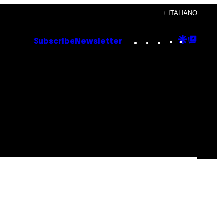
+ ITALIANO
Instagram
TikTok
YouTube
Google
Goog
Subscribe
Newsletter
Discove
Top
Posts