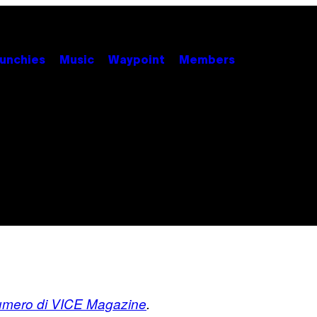
unchies
Music
Waypoint
Members
umero di VICE Magazine
.