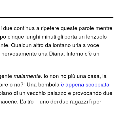
due continua a ripetere queste parole mentre
po cinque lunghi minuti gli porta un lenzuolo
nte. Qualcun altro da lontano urla a voce
do nervosamente una Diana. Intorno c’è un
 gente
. Io non ho più una casa, la
malamente
 capire o no?” Una bombola
è appena scoppiata
il piano di un vecchio palazzo e provocando due
acerie. L’altro – uno dei due ragazzi lì per