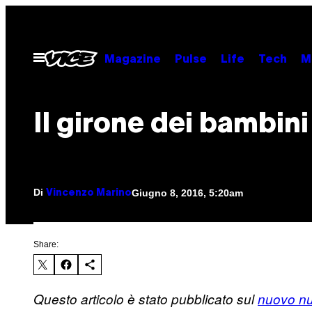
Vai
al
contenuto
Apri
Magazine
Pulse
Life
Tech
M
il
menu
Il girone dei bambini
Di
Giugno 8, 2016, 5:20am
Vincenzo Marino
Share:
Questo articolo è stato pubblicato sul
nuovo n