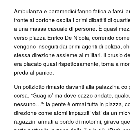
Ambulanza e paramedici fanno fatica a farsi larg
fronte al portone ospita i primi dibattiti di quarti
a una massa casuale di persone
È quasi mezz
.
verso piazza Enrico De Nicola, correndo come at
vengono inseguiti dai primi agenti di polizia, c
stessa direzione assieme ai militari. Il brusio de
era placato quasi rispettosamente, torna a mon
preda al panico.
Un poliziotto rimasto davanti alla palazzina colpi
corsa. “Guaglio’ ma dove cazzo andate, qualcu
nessuno…”: la gente è ormai tutta in piazza, co
direzione come atomi impazziti visti da un micro
ragazzini armati a bordo di motorini, girava que
notte pattuglia la zona dalle 7 alle 12. “Però no