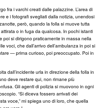
o fra i varchi creati dalle palazzine. L’area di
ere e i fotografi svegliati dalla notizia, unendosi
anotte, però, quando la folla si muove tutta
tirata o in fuga da qualcosa. In pochi istanti
he poi si dirigono praticamente in massa nella
lle voci, che dall’arrivo dell’ambulanza in poi si
tare — prima curioso, poi preoccupato. Poi in
ta dall’incidente urla in direzione della folla in
no deve restare qui, non rimane più
nfusa. Gli agenti di polizia si muovono in ogni
scopio. “Si diceva fossero arrivati dei
sta voce,” mi spiega uno di loro, che quella
n era vero.”