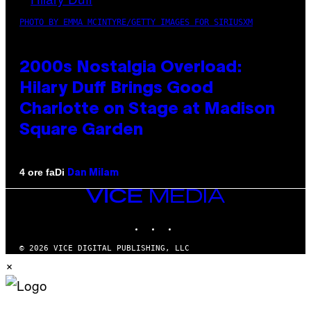
PHOTO BY EMMA MCINTYRE/GETTY IMAGES FOR SIRIUSXM
2000s Nostalgia Overload:
Hilary Duff Brings Good
Charlotte on Stage at Madison
Square Garden
Di
4 ore fa
Dan Milam
VICE
MEDIA
INSTAGRAM
TIKTOK
YOUTUBE
© 2026 VICE DIGITAL PUBLISHING, LLC
×