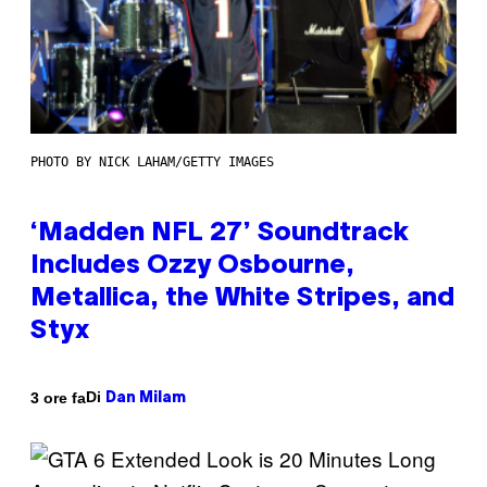
PHOTO BY NICK LAHAM/GETTY IMAGES
‘Madden NFL 27’ Soundtrack
Includes Ozzy Osbourne,
Metallica, the White Stripes, and
Styx
Di
3 ore fa
Dan Milam