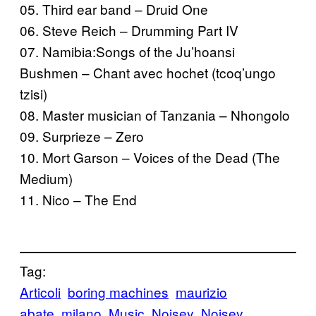
05. Third ear band – Druid One
06. Steve Reich – Drumming Part IV
07. Namibia:Songs of the Ju’hoansi
Bushmen – Chant avec hochet (tcoq’ungo
tzisi)
08. Master musician of Tanzania – Nhongolo
09. Surprieze – Zero
10. Mort Garson – Voices of the Dead (The
Medium)
11. Nico – The End
Tag:
Articoli
boring machines
maurizio
abate
milano
Music
Noisey
Noisey