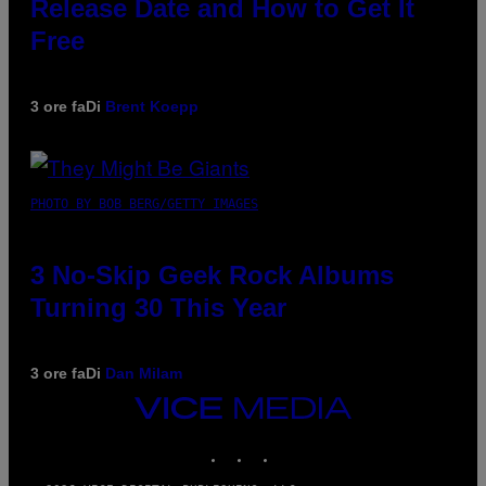
Release Date and How to Get It
Free
3 ore fa
Di
Brent Koepp
PHOTO BY BOB BERG/GETTY IMAGES
3 No-Skip Geek Rock Albums
Turning 30 This Year
3 ore fa
Di
Dan Milam
VICE
MEDIA
INSTAGRAM
TIKTOK
YOUTUBE