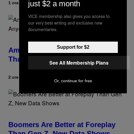
just $2 a month
1 ora fa
Di
Stephen Andrew Galiher
VICE membership also gives you access to
our very best writing and exclusive new
documentaries.
Support for $2
Americans Watch Porn Longer
Than Anyone Else, Survey Finds
See All Membership Plans
2 ore fa
Di
Ashley Fike
Or, continue for free
Boomers Are Better at Foreplay
Than Gen Z, New Data Shows