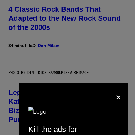
4 Classic Rock Bands That
Adapted to the New Rock Sound
of the 2000s
34 minuti fa
Di
Dan Milam
PHOTO BY DIMITRIOS KAMBOURIS/WIREIMAGE
×
Legendary Music Manager Peter
Katsis, Who Worked With Limp
Bizkit and The Smashing
Pumpkins, Has Died
Kill the ads for