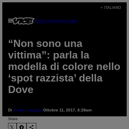
Vai
+ ITALIANO
al
Apri
Subscribe
Newsletter
contenuto
il
menu
“Non sono una
vittima”: parla la
modella di colore nello
‘spot razzista’ della
Dove
Di
Roisin Lanigan
Ottobre 11, 2017, 6:28am
Share: