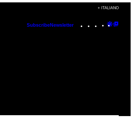
+ ITALIANO
Instagram
TikTok
YouTube
Google
Googl
Subscribe
Newsletter
Discover
Top
Posts