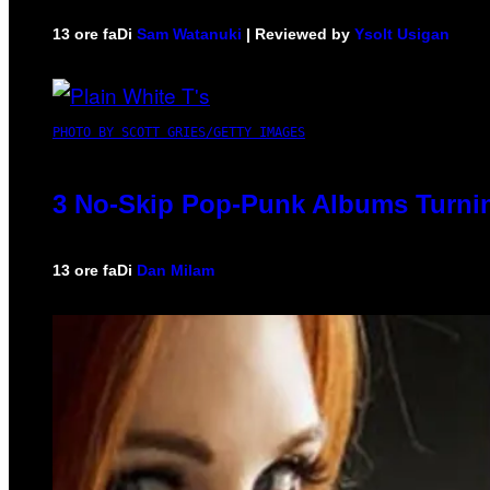
13 ore fa
Di
Sam Watanuki
| Reviewed by
Ysolt Usigan
PHOTO BY SCOTT GRIES/GETTY IMAGES
3 No-Skip Pop-Punk Albums Turnin
13 ore fa
Di
Dan Milam