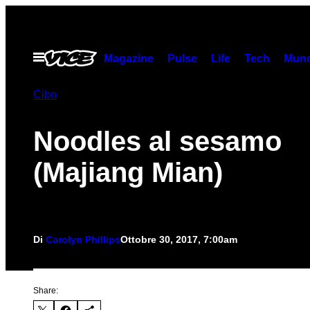
Vai
al
contenuto
Apri
Magazine
Pulse
Life
Tech
Munc
il
menu
Cibo
Noodles al sesamo
(Majiang Mian)
Di
Carolyn Phillips
Ottobre 30, 2017, 7:00am
Share: