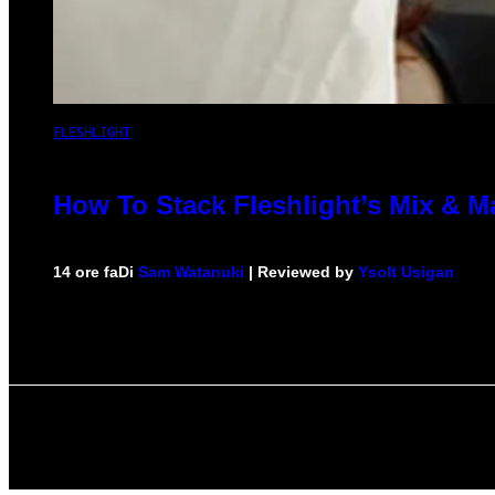
FLESHLIGHT
How To Stack Fleshlight’s Mix & 
14 ore fa
Di
Sam Watanuki
| Reviewed by
Ysolt Usigan